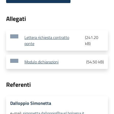
Allegati
Lettera richiesta contratto
(
241.20
ponte
kB
)
Modulo dichiarazioni
(
54.50 kB
)
Referenti
Dalloppio Simonetta
e-mail:
simonetta.dalloppio@ausl.bologna.it