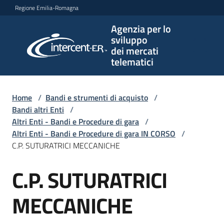
Vai al contenuto
Vai alla navigazione
Vai al footer
Regione Emilia-Romagna
Agenzia per lo
Agenzia
sviluppo
per lo
dei mercati
sviluppo
telematici
dei
mercati
telematici
Home
/
Bandi e strumenti di acquisto
/
Bandi altri Enti
/
Altri Enti - Bandi e Procedure di gara
/
Altri Enti - Bandi e Procedure di gara IN CORSO
/
L'Agenzia
C.P. SUTURATRICI MECCANICHE
C.P. SUTURATRICI
Salta al contenuto
Bandi
e
MECCANICHE
strumenti
di