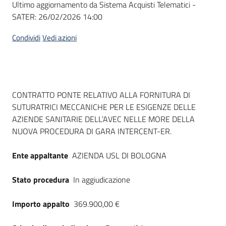
Ultimo aggiornamento da Sistema Acquisti Telematici -
acquisto
SATER:
26/02/2026 14:00
Condividi
Vedi azioni
Supporto
Piattaforme
Dati del bando
CONTRATTO PONTE RELATIVO ALLA FORNITURA DI
telematiche
SUTURATRICI MECCANICHE PER LE ESIGENZE DELLE
AZIENDE SANITARIE DELL’AVEC NELLE MORE DELLA
NUOVA PROCEDURA DI GARA INTERCENT-ER.
Ente appaltante
AZIENDA USL DI BOLOGNA
English
Stato procedura
In aggiudicazione
site
Importo appalto
369.900,00 €