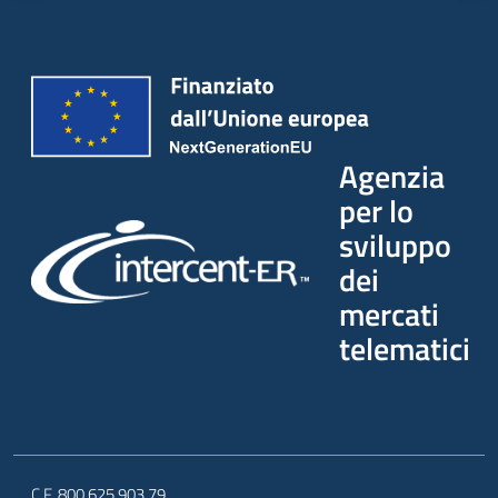
Agenzia
per lo
sviluppo
dei
mercati
telematici
C.F. 800.625.903.79