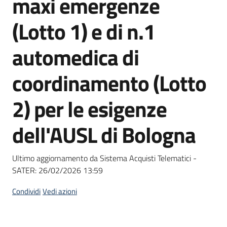
maxi emergenze
acquisto
(Lotto 1) e di n.1
Supporto
automedica di
coordinamento (Lotto
Piattaforme
2) per le esigenze
telematiche
dell'AUSL di Bologna
Ultimo aggiornamento da Sistema Acquisti Telematici -
SATER:
26/02/2026 13:59
English
site
Condividi
Vedi azioni