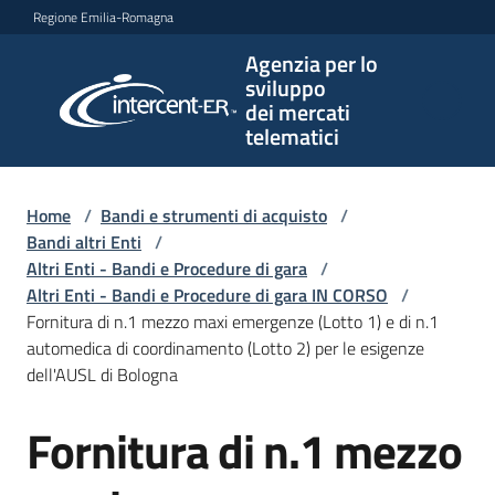
Vai al contenuto
Vai alla navigazione
Vai al footer
Regione Emilia-Romagna
Agenzia per lo
Agenzia
sviluppo
per lo
dei mercati
sviluppo
telematici
dei
mercati
telematici
Home
/
Bandi e strumenti di acquisto
/
Bandi altri Enti
/
Altri Enti - Bandi e Procedure di gara
/
Altri Enti - Bandi e Procedure di gara IN CORSO
/
L'Agenzia
Fornitura di n.1 mezzo maxi emergenze (Lotto 1) e di n.1
automedica di coordinamento (Lotto 2) per le esigenze
dell'AUSL di Bologna
Bandi
Fornitura di n.1 mezzo
e
Salta al contenuto
strumenti
di