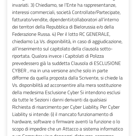
invariati. 3) Chiediamo, se l’Ente ha rappresentanze,
interessi commerciali, società Controllate/Partecipate,
fatturato/vendite, dipendenti/collaboratori all’interno
dei territori della Repubblica di Bielorussia e/o della
Federazione Russa. 4) Per il lotto RC GENERALE,
chiediamo La Vs. disponibilità, in caso di aggiudicazione,
all’inserimento sul capitolato della clausola sotto-
riportata. Qualora invece i Capitolati di Polizza
prevedessero già la suddetta Clausola di ESCLUSIONE
CYBER , ma in una versione anche solo in parte
difforme da quella proposta dalla Scrivente, si chiede la
Vs. disponibilità ad acconsentire alla mera sostituzione
della medesima Esclusione Cyber Si intendono esclusi
da tutte le Sezioni i danni derivanti da qualsiasi
Richiesta di risarcimento per Cyber Liability. Per Cyber
Liability si intende: (i) il mancato funzionamento di
hardware, software o firmware aventi la funzione o lo
scopo di impedire che un Attacco a sistema informatico
o un Computer virus danneggi, distrugga, corrompa,