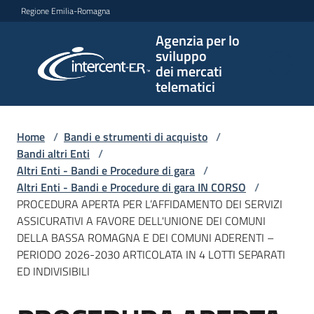
Vai al contenuto
Vai alla navigazione
Vai al footer
Regione Emilia-Romagna
Agenzia per lo
Agenzia
sviluppo
per lo
dei mercati
sviluppo
telematici
dei
mercati
telematici
Home
/
Bandi e strumenti di acquisto
/
Bandi altri Enti
/
Altri Enti - Bandi e Procedure di gara
/
Altri Enti - Bandi e Procedure di gara IN CORSO
/
L'Agenzia
PROCEDURA APERTA PER L’AFFIDAMENTO DEI SERVIZI
ASSICURATIVI A FAVORE DELL'UNIONE DEI COMUNI
DELLA BASSA ROMAGNA E DEI COMUNI ADERENTI –
PERIODO 2026-2030 ARTICOLATA IN 4 LOTTI SEPARATI
Bandi
ED INDIVISIBILI
e
strumenti
di
Salta al contenuto