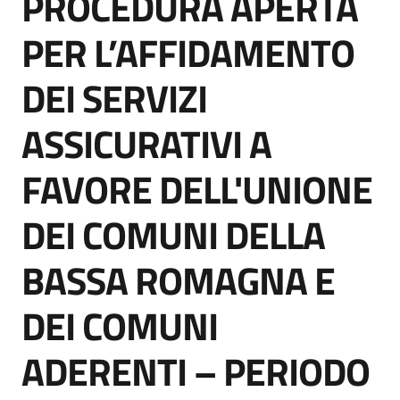
PROCEDURA APERTA
acquisto
PER L’AFFIDAMENTO
DEI SERVIZI
Supporto
ASSICURATIVI A
Piattaforme
FAVORE DELL'UNIONE
telematiche
DEI COMUNI DELLA
BASSA ROMAGNA E
DEI COMUNI
English
site
ADERENTI – PERIODO