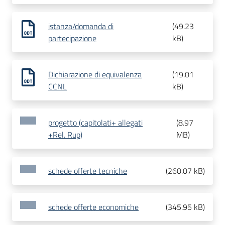
istanza/domanda di
(
49.23
partecipazione
kB
)
Dichiarazione di equivalenza
(
19.01
CCNL
kB
)
progetto (capitolati+ allegati
(
8.97
+Rel. Rup)
MB
)
schede offerte tecniche
(
260.07 kB
)
schede offerte economiche
(
345.95 kB
)