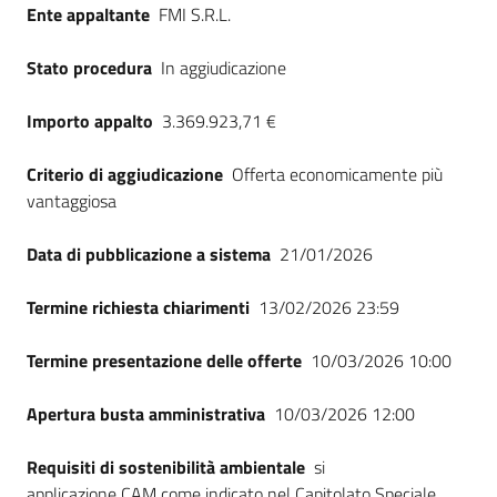
Ente appaltante
FMI S.R.L.
Seguici
su
Stato procedura
In aggiudicazione
Importo appalto
3.369.923,71 €
Criterio di aggiudicazione
Offerta economicamente più
vantaggiosa
Data di pubblicazione a sistema
21/01/2026
Termine richiesta chiarimenti
13/02/2026 23:59
Termine presentazione delle offerte
10/03/2026 10:00
Apertura busta amministrativa
10/03/2026 12:00
Requisiti di sostenibilità ambientale
si
applicazione CAM come indicato nel Capitolato Speciale