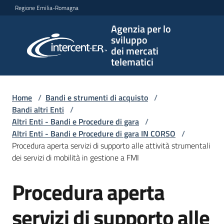
Vai al contenuto
Vai alla navigazione
Vai al footer
Regione Emilia-Romagna
Agenzia per lo
Agenzia
sviluppo
per lo
dei mercati
sviluppo
telematici
dei
mercati
telematici
Home
/
Bandi e strumenti di acquisto
/
Bandi altri Enti
/
Altri Enti - Bandi e Procedure di gara
/
Altri Enti - Bandi e Procedure di gara IN CORSO
/
L'Agenzia
Procedura aperta servizi di supporto alle attività strumentali
dei servizi di mobilità in gestione a FMI
Procedura aperta
Bandi
Salta al contenuto
e
strumenti
servizi di supporto alle
di