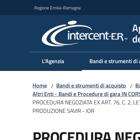
Vai al contenuto
Vai alla navigazione
Vai al footer
Regione Emilia-Romagna
A
d
L'Agenzia
Bandi e strumenti di 
Home
Bandi e strumenti di acquisto
Ba
/
/
Altri Enti - Bandi e Procedure di gara IN CO
PROCEDURA NEGOZIATA EX ART. 76, C. 2, LE
PRODUZIONE SAVIR - IOR
Salta al contenuto
PROCEDURA NEGO