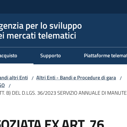
genzia per lo sviluppo
ei mercati telematici
acquisto
Supporto
Piattaforme telema
ndi altri Enti
Altri Enti - Bandi e Procedure di gara
/
/
RSO
/
TT. B) DEL D.LGS. 36/2023 SERVIZIO ANNUALE DI MANUTEN
ZIATA EX ART. 76,