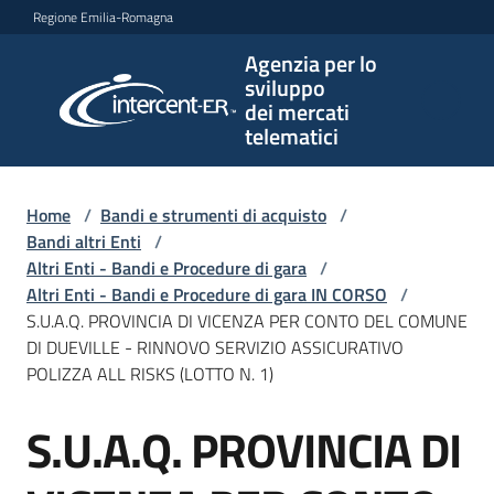
Vai al contenuto
Vai alla navigazione
Vai al footer
Regione Emilia-Romagna
Agenzia per lo
Agenzia
sviluppo
per lo
dei mercati
sviluppo
telematici
dei
mercati
telematici
Home
/
Bandi e strumenti di acquisto
/
Bandi altri Enti
/
Altri Enti - Bandi e Procedure di gara
/
Altri Enti - Bandi e Procedure di gara IN CORSO
/
L'Agenzia
S.U.A.Q. PROVINCIA DI VICENZA PER CONTO DEL COMUNE
DI DUEVILLE - RINNOVO SERVIZIO ASSICURATIVO
POLIZZA ALL RISKS (LOTTO N. 1)
Bandi
S.U.A.Q. PROVINCIA DI
e
Salta al contenuto
strumenti
di