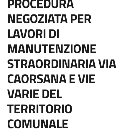
PROCEDURA
acquisto
NEGOZIATA PER
Supporto
LAVORI DI
MANUTENZIONE
Piattaforme
STRAORDINARIA VIA
telematiche
CAORSANA E VIE
VARIE DEL
TERRITORIO
English
site
COMUNALE