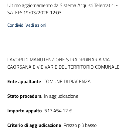
Seguici
Ultimo aggiornamento da Sistema Acquisti Telematici -
su
SATER:
19/03/2026 12:03
Condividi
Vedi azioni
Dati del bando
LAVORI DI MANUTENZIONE STRAORDINARIA VIA
CAORSANA E VIE VARIE DEL TERRITORIO COMUNALE
Ente appaltante
COMUNE DI PIACENZA
Stato procedura
In aggiudicazione
Importo appalto
517.454,12 €
Criterio di aggiudicazione
Prezzo più basso