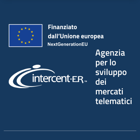
Agenzia
per lo
sviluppo
dei
mercati
telematici