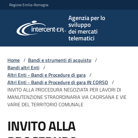
Vai al contenuto
Vai alla navigazione
Vai al footer
Regione Emilia-Romagna
Agenzia per lo
Agenzia
sviluppo
per lo
dei mercati
sviluppo
telematici
dei
mercati
telematici
Home
/
Bandi e strumenti di acquisto
/
Bandi altri Enti
/
Altri Enti - Bandi e Procedure di gara
/
Altri Enti - Bandi e Procedure di gara IN CORSO
/
L'Agenzia
INVITO ALLA PROCEDURA NEGOZIATA PER LAVORI DI
MANUTENZIONE STRAORDINARIA VIA CAORSANA E VIE
VARIE DEL TERRITORIO COMUNALE
Bandi
INVITO ALLA
e
Salta al contenuto
strumenti
di