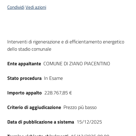
acquisto
Condividi
Vedi azioni
Supporto
Dati del bando
Interventi di rigenerazione e di efficientamento energetico
dello stadio comunale
Piattaforme
telematiche
Ente appaltante
COMUNE DI ZIANO PIACENTINO
Stato procedura
In Esame
Importo appalto
228.767,85 €
English
Criterio di aggiudicazione
Prezzo più basso
site
Data di pubblicazione a sistema
15/12/2025