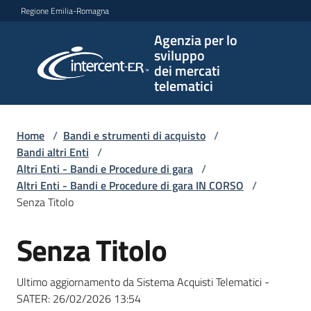
Vai al contenuto
Vai alla navigazione
Vai al footer
Regione Emilia-Romagna
Agenzia per lo
Agenzia
sviluppo
per lo
dei mercati
sviluppo
telematici
dei
mercati
telematici
Home
/
Bandi e strumenti di acquisto
/
Bandi altri Enti
/
Altri Enti - Bandi e Procedure di gara
/
Altri Enti - Bandi e Procedure di gara IN CORSO
/
L'Agenzia
Senza Titolo
Senza Titolo
Salta al contenuto
Bandi
e
Ultimo aggiornamento da Sistema Acquisti Telematici -
strumenti
SATER:
26/02/2026 13:54
di