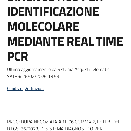
acquisto
IDENTIFICAZIONE
MOLECOLARE
Supporto
MEDIANTE REAL TIME
PCR
Piattaforme
telematiche
Ultimo aggiornamento da Sistema Acquisti Telematici -
SATER:
26/02/2026 13:53
Condividi
Vedi azioni
English
site
Dati del bando
PROCEDURA NEGOZIATA ART. 76 COMMA 2, LETT.B) DEL
D.LGS. 36/2023, DI SISTEMA DIAGNOSTICO PER