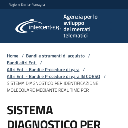
Vai al contenuto
Vai alla navigazione
Vai al footer
Regione Emilia-Romagna
Agenzia per lo
Agenzia
sviluppo
per lo
dei mercati
sviluppo
telematici
dei
mercati
telematici
Home
/
Bandi e strumenti di acquisto
/
Bandi altri Enti
/
Altri Enti - Bandi e Procedure di gara
/
Altri Enti - Bandi e Procedure di gara IN CORSO
/
L'Agenzia
SISTEMA DIAGNOSTICO PER IDENTIFICAZIONE
MOLECOLARE MEDIANTE REAL TIME PCR
SISTEMA
Bandi
Salta al contenuto
e
strumenti
DIAGNOSTICO PER
di