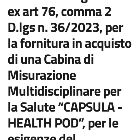
acquisto
ex art 76, comma 2
D.lgs n. 36/2023, per
Supporto
la fornitura in acquisto
di una Cabina di
Piattaforme
telematiche
Misurazione
Multidisciplinare per
la Salute “CAPSULA -
English
HEALTH POD”, per le
site
esigenze del