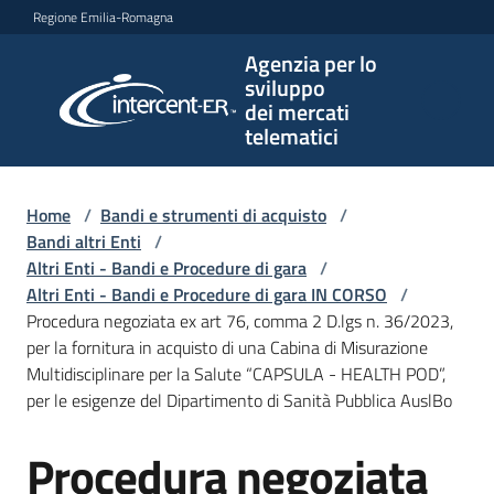
Vai al contenuto
Vai alla navigazione
Vai al footer
Regione Emilia-Romagna
Agenzia per lo
Agenzia
sviluppo
per lo
dei mercati
sviluppo
telematici
dei
mercati
telematici
Home
/
Bandi e strumenti di acquisto
/
Bandi altri Enti
/
Altri Enti - Bandi e Procedure di gara
/
Altri Enti - Bandi e Procedure di gara IN CORSO
/
L'Agenzia
Procedura negoziata ex art 76, comma 2 D.lgs n. 36/2023,
per la fornitura in acquisto di una Cabina di Misurazione
Multidisciplinare per la Salute “CAPSULA - HEALTH POD”,
per le esigenze del Dipartimento di Sanità Pubblica AuslBo
Bandi
e
Procedura negoziata
strumenti
Salta al contenuto
di