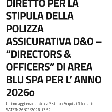
DIRETTO PER LA
acquisto
STIPULA DELLA
Supporto
POLIZZA
ASSICURATIVA D&O –
Piattaforme
“DIRECTORS &
telematiche
OFFICERS” DI AREA
BLU SPA PER L’ ANNO
2026o
English
site
Ultimo aggiornamento da Sistema Acquisti Telematici -
SATER:
26/02/2026 13:52