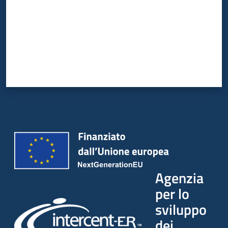
Agenzia
per lo
sviluppo
dei