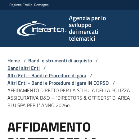
Vai al contenuto
Vai alla navigazione
Vai al footer
Regione Emilia-Romagna
Agenzia per lo
Agenzia
sviluppo
per lo
dei mercati
sviluppo
telematici
dei
mercati
telematici
Home
/
Bandi e strumenti di acquisto
/
Bandi altri Enti
/
Altri Enti - Bandi e Procedure di gara
/
Altri Enti - Bandi e Procedure di gara IN CORSO
/
L'Agenzia
AFFIDAMENTO DIRETTO PER LA STIPULA DELLA POLIZZA
ASSICURATIVA D&O – “DIRECTORS & OFFICERS” DI AREA
BLU SPA PER L’ ANNO 2026o
Bandi
AFFIDAMENTO
e
Salta al contenuto
strumenti
di