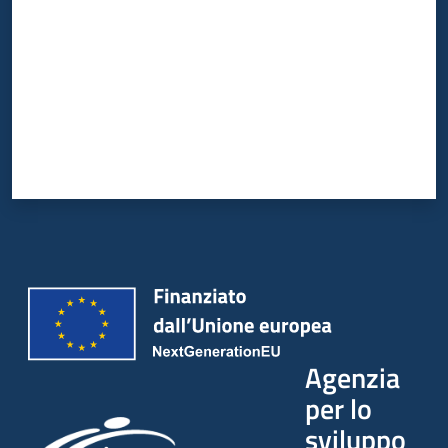
Agenzia
per lo
sviluppo