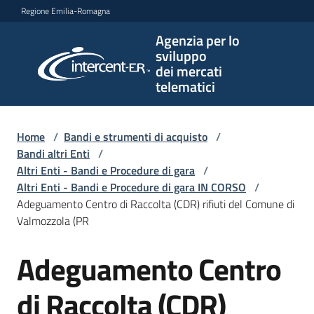
Vai al contenuto
Vai alla navigazione
Vai al footer
Regione Emilia-Romagna
Agenzia per lo
Agenzia
sviluppo
per lo
dei mercati
sviluppo
telematici
dei
mercati
telematici
Home
/
Bandi e strumenti di acquisto
/
Bandi altri Enti
/
Altri Enti - Bandi e Procedure di gara
/
Altri Enti - Bandi e Procedure di gara IN CORSO
/
L'Agenzia
Adeguamento Centro di Raccolta (CDR) rifiuti del Comune di
Valmozzola (PR
Adeguamento Centro
Bandi
Salta al contenuto
e
strumenti
di Raccolta (CDR)
di