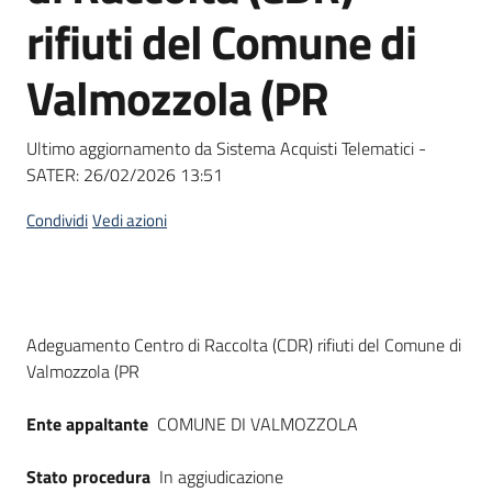
acquisto
rifiuti del Comune di
Valmozzola (PR
Supporto
Ultimo aggiornamento da Sistema Acquisti Telematici -
SATER:
26/02/2026 13:51
Piattaforme
telematiche
Condividi
Vedi azioni
Dati del bando
Adeguamento Centro di Raccolta (CDR) rifiuti del Comune di
Valmozzola (PR
English
site
Ente appaltante
COMUNE DI VALMOZZOLA
Stato procedura
In aggiudicazione