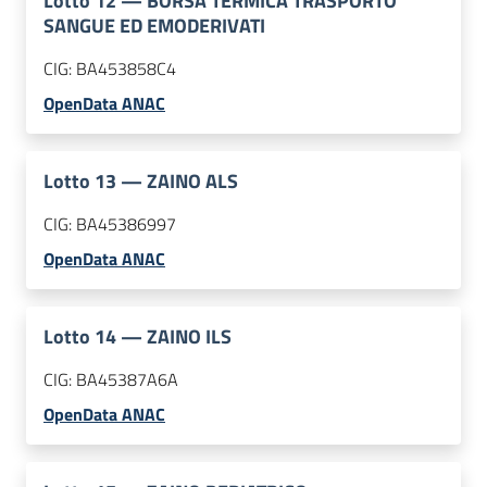
Lotto
12
—
BORSA TERMICA TRASPORTO
SANGUE ED EMODERIVATI
CIG:
BA453858C4
OpenData ANAC
Lotto
13
—
ZAINO ALS
CIG:
BA45386997
OpenData ANAC
Lotto
14
—
ZAINO ILS
CIG:
BA45387A6A
OpenData ANAC