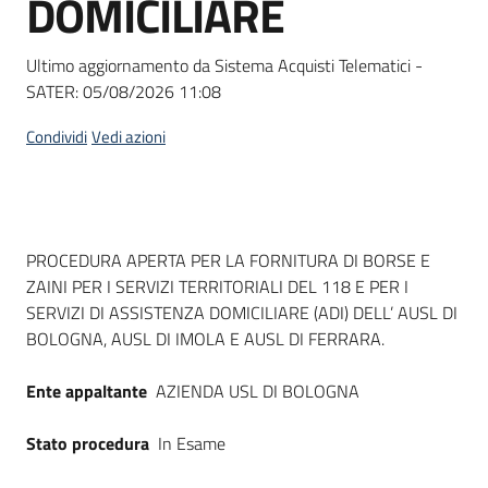
DOMICILIARE
acquisto
Ultimo aggiornamento da Sistema Acquisti Telematici -
SATER:
05/08/2026 11:08
Supporto
Condividi
Vedi azioni
Piattaforme
telematiche
Dati del bando
PROCEDURA APERTA PER LA FORNITURA DI BORSE E
ZAINI PER I SERVIZI TERRITORIALI DEL 118 E PER I
SERVIZI DI ASSISTENZA DOMICILIARE (ADI) DELL’ AUSL DI
BOLOGNA, AUSL DI IMOLA E AUSL DI FERRARA.
English
Ente appaltante
AZIENDA USL DI BOLOGNA
site
Stato procedura
In Esame