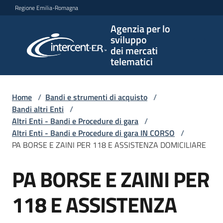
Vai al contenuto
Vai alla navigazione
Vai al footer
Regione Emilia-Romagna
Agenzia per lo
Agenzia
sviluppo
per lo
dei mercati
sviluppo
telematici
dei
mercati
telematici
Home
/
Bandi e strumenti di acquisto
/
Bandi altri Enti
/
Altri Enti - Bandi e Procedure di gara
/
Altri Enti - Bandi e Procedure di gara IN CORSO
/
L'Agenzia
PA BORSE E ZAINI PER 118 E ASSISTENZA DOMICILIARE
PA BORSE E ZAINI PER
Salta al contenuto
Bandi
e
118 E ASSISTENZA
strumenti
di