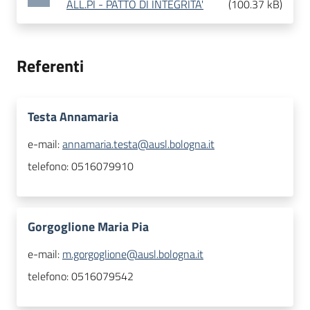
ALL.PI - PATTO DI INTEGRITA'
(
100.37 kB
)
Referenti
Testa Annamaria
e-mail:
annamaria.testa@ausl.bologna.it
telefono:
0516079910
Gorgoglione Maria Pia
e-mail:
m.gorgoglione@ausl.bologna.it
telefono:
0516079542