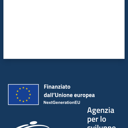
Agenzia
per lo
sviluppo