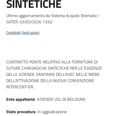
SINTETICHE
acquisto
Ultimo aggiornamento da Sistema Acquisti Telematici -
SATER:
03/03/2026 13:02
Supporto
Condividi
Vedi azioni
Piattaforme
telematiche
Dati del bando
CONTRATTO PONTE RELATIVO ALLA FORNITURA DI
SUTURE CHIRURGICHE SINTETICHE PER LE ESIGENZE
DELLE AZIENDE SANITARIE DELL’AVEC NELLE MORE
DELL’ATTIVAZIONE DELLA NUOVA CONVENZIONE
INTERCENT-ER.
English
site
Ente appaltante
AZIENDA USL DI BOLOGNA
Stato procedura
In aggiudicazione