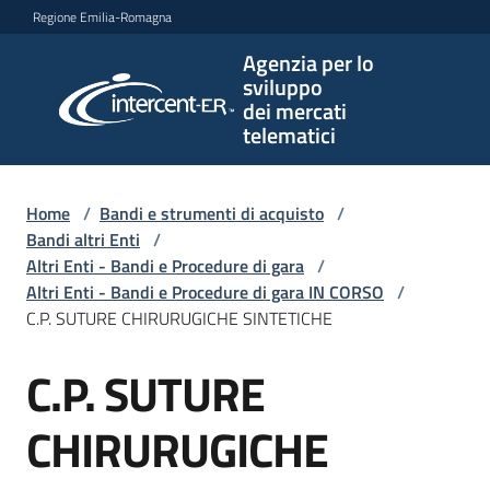
Vai al contenuto
Vai alla navigazione
Vai al footer
Regione Emilia-Romagna
Agenzia per lo
Agenzia
sviluppo
per lo
dei mercati
sviluppo
telematici
dei
mercati
telematici
Home
/
Bandi e strumenti di acquisto
/
Bandi altri Enti
/
Altri Enti - Bandi e Procedure di gara
/
Altri Enti - Bandi e Procedure di gara IN CORSO
/
L'Agenzia
C.P. SUTURE CHIRURUGICHE SINTETICHE
C.P. SUTURE
Salta al contenuto
Bandi
e
CHIRURUGICHE
strumenti
di