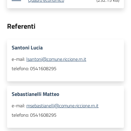
Quadro economico
(
232.15 kB
)
Referenti
Santoni Lucia
e-mail:
lsantoni@comune.riccione.rn.it
telefono:
0541608295
Sebastianelli Matteo
e-mail:
msebastianelli@comune.riccione.rn.it
telefono:
0541608295