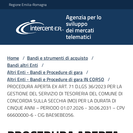
Vai al contenuto
Vai alla navigazione
Vai al footer
Regione Emilia-Romagna
Agenzia per lo
Agenzia
sviluppo
per lo
dei mercati
sviluppo
telematici
dei
mercati
telematici
Home
/
Bandi e strumenti di acquisto
/
Bandi altri Enti
/
Altri Enti - Bandi e Procedure di gara
/
Altri Enti - Bandi e Procedure di gara IN CORSO
/
L'Agenzia
PROCEDURA APERTA EX ART. 71 D.LGS 36/2023 PER LA
GESTIONE DEL SERVIZIO DI TESORERIA DEL COMUNE DI
CONCORDIA SULLA SECCHIA (MO) PER LA DURATA DI
CINQUE ANNI – PERIODO 01.07.2026 - 30.06.2031 – CPV
Bandi
66600000-6 - CIG BAE9EBE056.
e
strumenti
di
Salta al contenuto