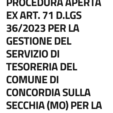
PROCEDURA APERTA
acquisto
EX ART. 71 D.LGS
36/2023 PER LA
Supporto
GESTIONE DEL
Piattaforme
SERVIZIO DI
telematiche
TESORERIA DEL
COMUNE DI
CONCORDIA SULLA
English
site
SECCHIA (MO) PER LA