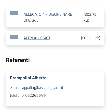
ALLEGATO 1 - DISCIPLINARE
(
303.75
DI GARA
kB
)
ALTRI ALLEGATI
(
903.31 kB
)
Referenti
Prampolini Alberto
e-mail:
appalti@bassareggiana.it
telefono:
0522655414