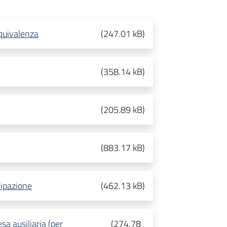
equivalenza
(
247.01 kB
)
(
358.14 kB
)
(
205.89 kB
)
(
883.17 kB
)
ipazione
(
462.13 kB
)
sa ausiliaria (per
(
274.78