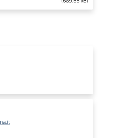
(
689.66 kB
)
na.it