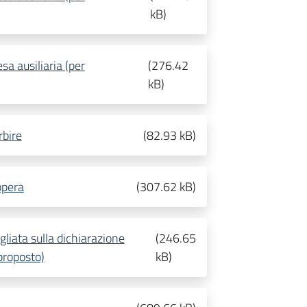
kB
)
sa ausiliaria (per
(
276.42
kB
)
rbire
(
82.93 kB
)
opera
(
307.62 kB
)
gliata sulla dichiarazione
(
246.65
proposto)
kB
)