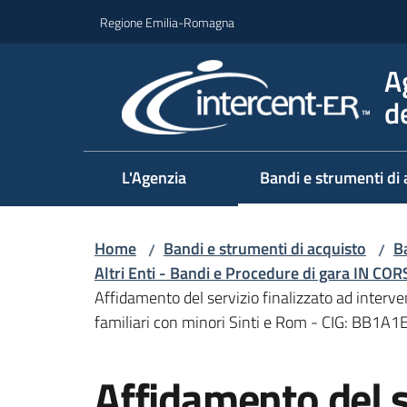
Vai al contenuto
Vai alla navigazione
Vai al footer
Regione Emilia-Romagna
A
d
L'Agenzia
Bandi e strumenti di 
Home
Bandi e strumenti di acquisto
Ba
/
/
Altri Enti - Bandi e Procedure di gara IN CO
Affidamento del servizio finalizzato ad interven
familiari con minori Sinti e Rom - CIG: BB1A
Salta al contenuto
Affidamento del s