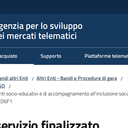
genzia per lo sviluppo
ei mercati telematici
acquisto
Supporto
Piattaforme telema
ndi altri Enti
Altri Enti - Bandi e Procedure di gara
/
/
RSO
/
ti socio-educativi e di accompagnamento all'inclusione sociale, 
1ED6F1
ervizio finalizzato