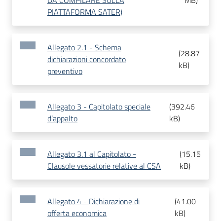
DA COMPILARE SULLA
MB
)
PIATTAFORMA SATER)
Allegato 2.1 - Schema
(
28.87
dichiarazioni concordato
kB
)
preventivo
Allegato 3 - Capitolato speciale
(
392.46
d’appalto
kB
)
Allegato 3.1 al Capitolato -
(
15.15
Clausole vessatorie relative al CSA
kB
)
Allegato 4 - Dichiarazione di
(
41.00
offerta economica
kB
)