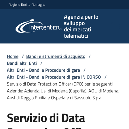
Vai al contenuto
Vai alla navigazione
Vai al footer
Regione Emilia-Romagna
Agenzia per lo
Agenzia
sviluppo
per lo
dei mercati
sviluppo
telematici
dei
mercati
telematici
Home
/
Bandi e strumenti di acquisto
/
Bandi altri Enti
/
Altri Enti - Bandi e Procedure di gara
/
Altri Enti - Bandi e Procedure di gara IN CORSO
/
L'Agenzia
Servizio di Data Protection Officer (DPO) per le seguenti
Aziende: Azienda Usl di Modena (Capofila), AOU di Modena,
Ausl di Reggio Emilia e Ospedale di Sassuolo S.p.a.
Bandi
Servizio di Data
e
Salta al contenuto
strumenti
di