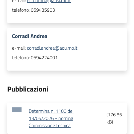
e-mail:
el.fontana@ausl.mo.it
telefono:
059435903
Corradi Andrea
e-mail:
corradi.andrea@aou.mo.it
telefono:
0594224001
Pubblicazioni
Determina n. 1100 del
(
176.86
13/05/2026 - nomina
kB
)
Commissione tecnica