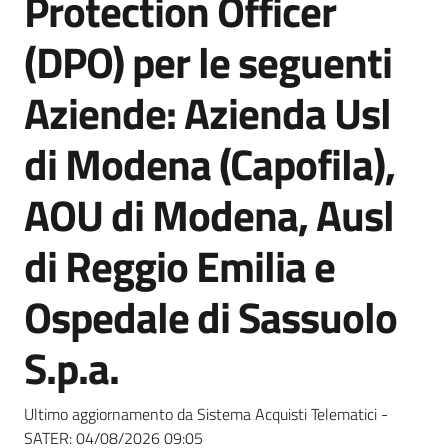
Protection Officer
acquisto
(DPO) per le seguenti
Supporto
Aziende: Azienda Usl
di Modena (Capofila),
Piattaforme
AOU di Modena, Ausl
telematiche
di Reggio Emilia e
Ospedale di Sassuolo
S.p.a.
English
site
Ultimo aggiornamento da Sistema Acquisti Telematici -
SATER:
04/08/2026 09:05