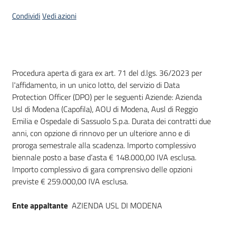
Seguici
Condividi
Vedi azioni
su
Dati del bando
Procedura aperta di gara ex art. 71 del d.lgs. 36/2023 per
l'affidamento, in un unico lotto, del servizio di Data
Protection Officer (DPO) per le seguenti Aziende: Azienda
Usl di Modena (Capofila), AOU di Modena, Ausl di Reggio
Emilia e Ospedale di Sassuolo S.p.a. Durata dei contratti due
anni, con opzione di rinnovo per un ulteriore anno e di
proroga semestrale alla scadenza. Importo complessivo
biennale posto a base d’asta € 148.000,00 IVA esclusa.
Importo complessivo di gara comprensivo delle opzioni
previste € 259.000,00 IVA esclusa.
Ente appaltante
AZIENDA USL DI MODENA