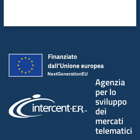
Agenzia
per lo
sviluppo
dei
mercati
telematici