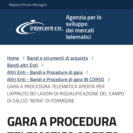
Vai al contenuto
Vai alla navigazione
Vai al footer
Regione Emilia-Romagna
Agenzia per lo
Agenzia
sviluppo
per lo
dei mercati
sviluppo
telematici
dei
mercati
telematici
Home
/
Bandi e strumenti di acquisto
/
Bandi altri Enti
/
Altri Enti - Bandi e Procedure di gara
/
Altri Enti - Bandi e Procedure di gara IN CORSO
/
L'Agenzia
GARA A PROCEDURA TELEMATICA APERTA PER
L’APPALTO DEI LAVORI DI RIQUALIFICAZIONE DEL CAMPO
DI CALCIO “BORA” DI FORMIGINE
Bandi
GARA A PROCEDURA
e
Salta al contenuto
strumenti
di