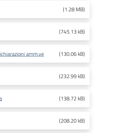
(
1.28 MB
)
(
745.13 kB
)
ichiarazioni amm.ve
(
130.06 kB
)
(
232.99 kB
)
a
(
138.72 kB
)
(
208.20 kB
)