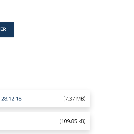
TER
l 28.12.18
(
7.37 MB
)
(
109.85 kB
)