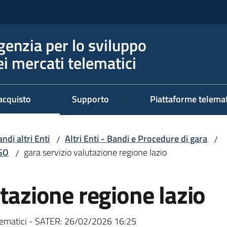
genzia per lo sviluppo
ei mercati telematici
acquisto
Supporto
Piattaforme telema
ndi altri Enti
Altri Enti - Bandi e Procedure di gara
/
/
RSO
gara servizio valutazione regione lazio
/
utazione regione lazio
ematici - SATER:
26/02/2026 16:25