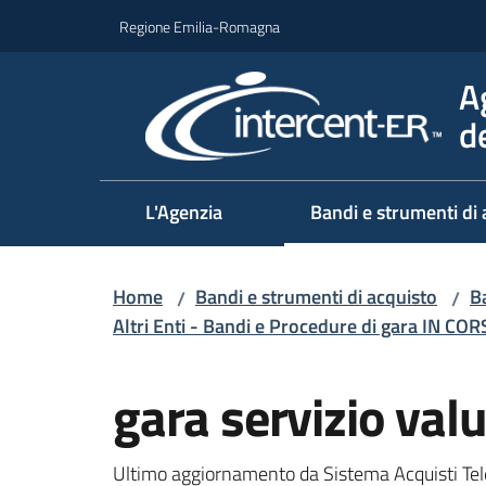
Vai al contenuto
Vai alla navigazione
Vai al footer
Regione Emilia-Romagna
A
d
L'Agenzia
Bandi e strumenti di 
Home
Bandi e strumenti di acquisto
Ba
/
/
Altri Enti - Bandi e Procedure di gara IN CO
Salta al contenuto
gara servizio val
Ultimo aggiornamento da Sistema Acquisti Tel