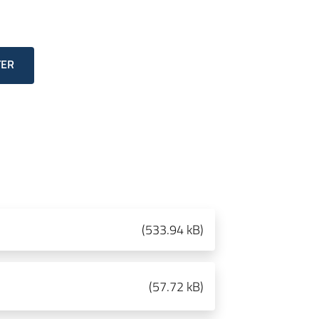
TER
(
533.94 kB
)
(
57.72 kB
)