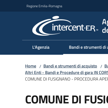
Vai al contenuto
Vai alla navigazione
Vai al footer
Regione Emilia-Romagna
A
d
L'Agenzia
Bandi e strumenti di 
Home
Bandi e strumenti di acquisto
Ba
/
/
Altri Enti - Bandi e Procedure di gara IN CO
COMUNE DI FUSIGNANO - PROCEDURA APERT
Salta al contenuto
COMUNE DI FUSI