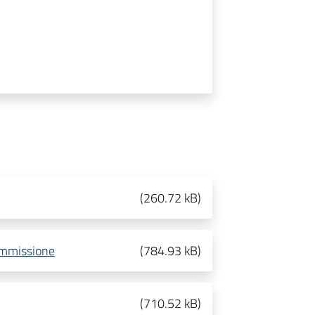
(
260.72 kB
)
ommissione
(
784.93 kB
)
(
710.52 kB
)