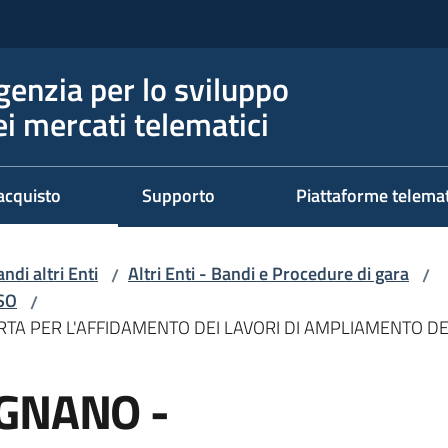
genzia per lo sviluppo
ei mercati telematici
acquisto
Supporto
Piattaforme telema
ndi altri Enti
Altri Enti - Bandi e Procedure di gara
/
/
RSO
/
A PER L'AFFIDAMENTO DEI LAVORI DI AMPLIAMENTO DE
GNANO -