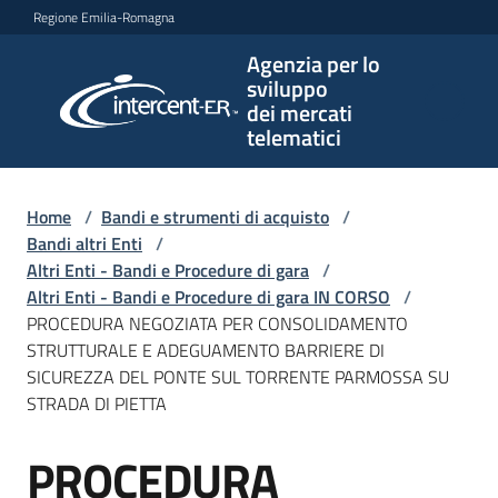
Vai al contenuto
Vai alla navigazione
Vai al footer
Regione Emilia-Romagna
Agenzia per lo
Agenzia
sviluppo
per lo
dei mercati
sviluppo
telematici
dei
mercati
telematici
Home
/
Bandi e strumenti di acquisto
/
Bandi altri Enti
/
Altri Enti - Bandi e Procedure di gara
/
Altri Enti - Bandi e Procedure di gara IN CORSO
/
L'Agenzia
PROCEDURA NEGOZIATA PER CONSOLIDAMENTO
STRUTTURALE E ADEGUAMENTO BARRIERE DI
SICUREZZA DEL PONTE SUL TORRENTE PARMOSSA SU
STRADA DI PIETTA
Bandi
e
PROCEDURA
strumenti
Salta al contenuto
di