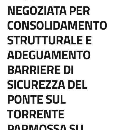
acquisto
NEGOZIATA PER
CONSOLIDAMENTO
Supporto
STRUTTURALE E
ADEGUAMENTO
Piattaforme
telematiche
BARRIERE DI
SICUREZZA DEL
PONTE SUL
English
TORRENTE
site
PARMOSSA SU