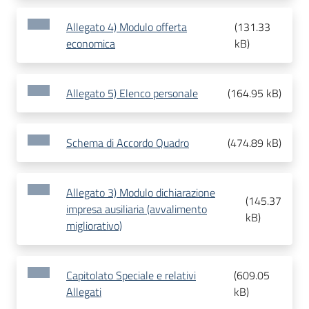
Allegato 4) Modulo offerta
(
131.33
economica
kB
)
Allegato 5) Elenco personale
(
164.95 kB
)
Schema di Accordo Quadro
(
474.89 kB
)
Allegato 3) Modulo dichiarazione
(
145.37
impresa ausiliaria (avvalimento
kB
)
migliorativo)
Capitolato Speciale e relativi
(
609.05
Allegati
kB
)