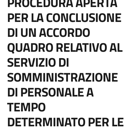
PROCEDURA APERTA
acquisto
PER LA CONCLUSIONE
DI UN ACCORDO
Supporto
QUADRO RELATIVO AL
Piattaforme
SERVIZIO DI
telematiche
SOMMINISTRAZIONE
DI PERSONALE A
TEMPO
English
site
DETERMINATO PER LE