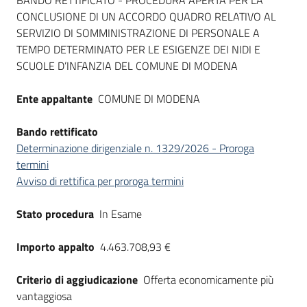
Dati del bando
BANDO RETTIFICATO - PROCEDURA APERTA PER LA
CONCLUSIONE DI UN ACCORDO QUADRO RELATIVO AL
SERVIZIO DI SOMMINISTRAZIONE DI PERSONALE A
TEMPO DETERMINATO PER LE ESIGENZE DEI NIDI E
SCUOLE D’INFANZIA DEL COMUNE DI MODENA
Ente appaltante
COMUNE DI MODENA
Bando rettificato
Determinazione dirigenziale n. 1329/2026 - Proroga
termini
Avviso di rettifica per proroga termini
Stato procedura
In Esame
Importo appalto
4.463.708,93 €
Criterio di aggiudicazione
Offerta economicamente più
vantaggiosa