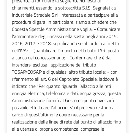
presente, a formulare la seguente richiesta di
chiarimenti, essendo la sottoscritta S.I.S. Segnaletica
Industriale Stradale S.r.l. interessata a partecipare alla
procedura di gara. In particolare, siamo a chiedere che
Codesta Spett.le Amministrazione voglia: - Comunicare
l'ammontare degli incassi della sosta negli anni 2015,
2016, 2017 e 2018, sepcificando se al lordo o al netto
dell'IVA; - Quantificare l'importo del tributo TARI posto
a carico del concessionario; - Confermare che è da
intendersi esclusa l'applicazione del tributo
TOSAP/COSAP e di qualsiasi altro tributo locale; - con
riferimento all'art. 6 del Capitolato Speciale, laddove è
indicato che "Per quanto riguarda l’allaccio alle reti
energia elettrica, telefonica e dati, acqua grezza, questa
Amministrazione fornirà al Gestore i punti dove sarà
possibile effettuare l’allaccio e/o il prelievo restano a
carico di quest’ultimo le opere necessarie per la
realizzazione delle linee di rete dal punto di allaccio fino
alle utenze di propria competenza, comprese le