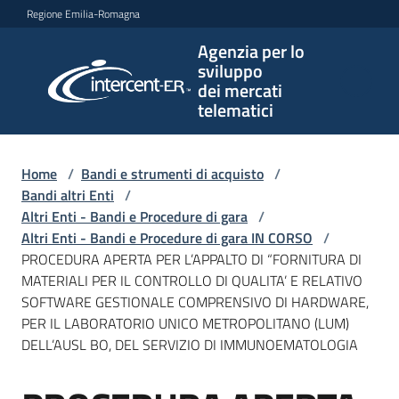
Vai al contenuto
Vai alla navigazione
Vai al footer
Regione Emilia-Romagna
Agenzia per lo
Agenzia
sviluppo
per lo
dei mercati
sviluppo
telematici
dei
mercati
telematici
Home
/
Bandi e strumenti di acquisto
/
Bandi altri Enti
/
Altri Enti - Bandi e Procedure di gara
/
Altri Enti - Bandi e Procedure di gara IN CORSO
/
L'Agenzia
PROCEDURA APERTA PER L’APPALTO DI “FORNITURA DI
MATERIALI PER IL CONTROLLO DI QUALITA’ E RELATIVO
SOFTWARE GESTIONALE COMPRENSIVO DI HARDWARE,
PER IL LABORATORIO UNICO METROPOLITANO (LUM)
Bandi
DELL’AUSL BO, DEL SERVIZIO DI IMMUNOEMATOLOGIA
e
strumenti
di
Salta al contenuto