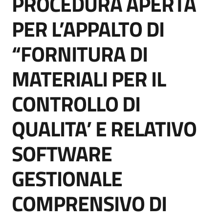
PROCEDURA APERTA
acquisto
PER L’APPALTO DI
“FORNITURA DI
Supporto
MATERIALI PER IL
Piattaforme
CONTROLLO DI
telematiche
QUALITA’ E RELATIVO
SOFTWARE
GESTIONALE
English
site
COMPRENSIVO DI