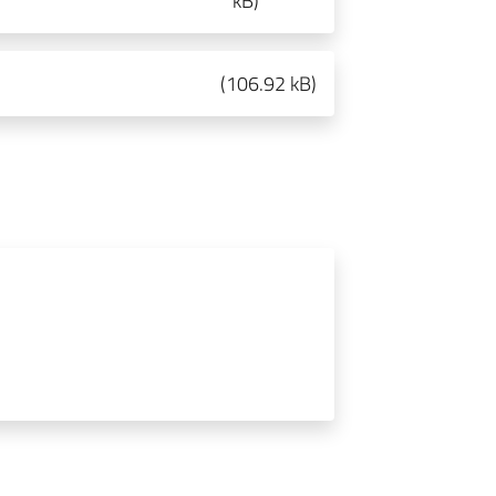
kB
)
(
106.92 kB
)