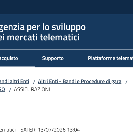
genzia per lo sviluppo
ei mercati telematici
acquisto
Supporto
Piattaforme telema
ndi altri Enti
Altri Enti - Bandi e Procedure di gara
/
/
RSO
ASSICURAZIONI
/
ematici - SATER:
13/07/2026 13:04