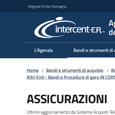
Vai al contenuto
Vai alla navigazione
Vai al footer
Regione Emilia-Romagna
A
d
L'Agenzia
Bandi e strumenti di 
Home
Bandi e strumenti di acquisto
Ba
/
/
Altri Enti - Bandi e Procedure di gara IN CO
Salta al contenuto
ASSICURAZIONI
Ultimo aggiornamento da Sistema Acquisti Tel