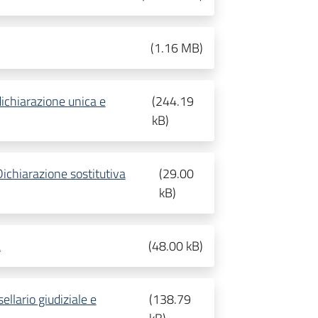
(
1.16 MB
)
chiarazione unica e
(
244.19
kB
)
ichiarazione sostitutiva
(
29.00
kB
)
a
(
48.00 kB
)
ellario giudiziale e
(
138.79