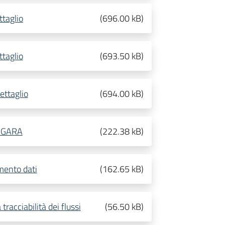
ttaglio
(
696.00 kB
)
ttaglio
(
693.50 kB
)
ettaglio
(
694.00 kB
)
I GARA
(
222.38 kB
)
mento dati
(
162.65 kB
)
tracciabilità dei flussi
(
56.50 kB
)