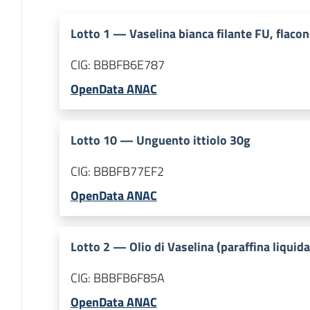
Lotto
1
—
Vaselina bianca filante FU, flaco
CIG:
BBBFB6E787
OpenData ANAC
Lotto
10
—
Unguento ittiolo 30g
CIG:
BBBFB77EF2
OpenData ANAC
Lotto
2
—
Olio di Vaselina (paraffina liquid
CIG:
BBBFB6F85A
OpenData ANAC