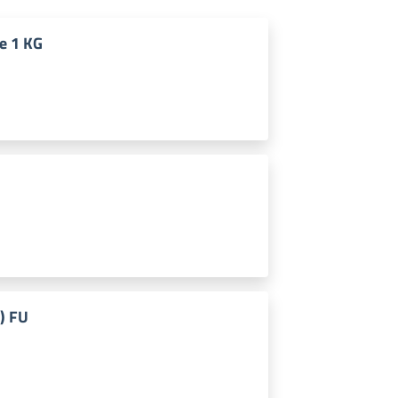
ne 1 KG
a) FU