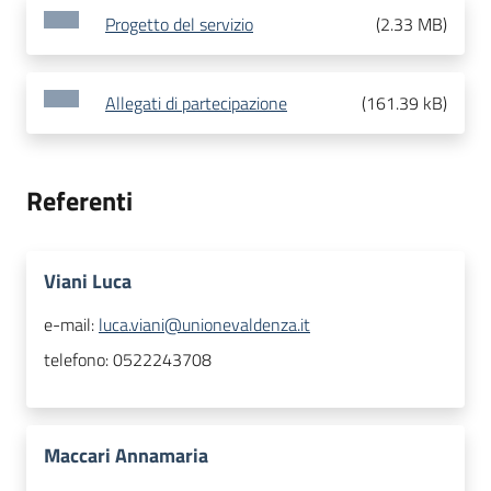
Progetto del servizio
(
2.33 MB
)
Allegati di partecipazione
(
161.39 kB
)
Referenti
Viani Luca
e-mail:
luca.viani@unionevaldenza.it
telefono:
0522243708
Maccari Annamaria