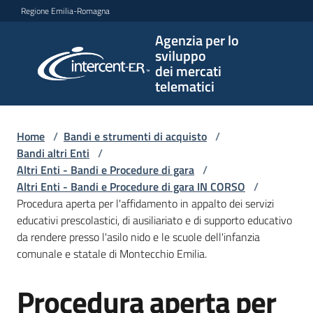
Vai al contenuto
Vai alla navigazione
Vai al footer
Regione Emilia-Romagna
Agenzia per lo
Agenzia
sviluppo
per lo
dei mercati
sviluppo
telematici
dei
mercati
telematici
Home
/
Bandi e strumenti di acquisto
/
Bandi altri Enti
/
Altri Enti - Bandi e Procedure di gara
/
Altri Enti - Bandi e Procedure di gara IN CORSO
/
L'Agenzia
Procedura aperta per l'affidamento in appalto dei servizi
educativi prescolastici, di ausiliariato e di supporto educativo
da rendere presso l'asilo nido e le scuole dell'infanzia
comunale e statale di Montecchio Emilia.
Bandi
e
Procedura aperta per
strumenti
Salta al contenuto
di