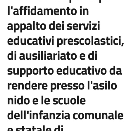
acquisto
l'affidamento in
appalto dei servizi
Supporto
educativi prescolastici,
di ausiliariato e di
Piattaforme
telematiche
supporto educativo da
rendere presso l'asilo
nido e le scuole
English
dell'infanzia comunale
site
e statale di