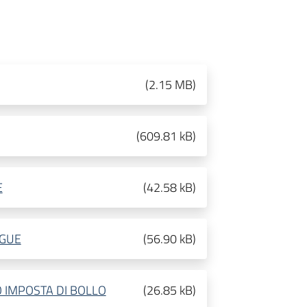
(
2.15 MB
)
(
609.81 kB
)
E
(
42.58 kB
)
DGUE
(
56.90 kB
)
O IMPOSTA DI BOLLO
(
26.85 kB
)