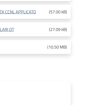
NZA CCNL APPLICATO
(
57.00 kB
)
LARI OT
(
27.09 kB
)
(
10.50 MB
)