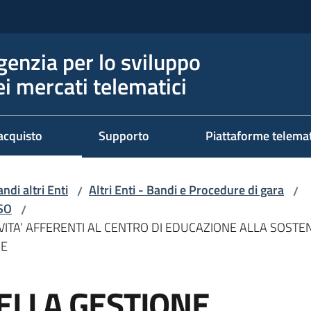
genzia per lo sviluppo
ei mercati telematici
acquisto
Supporto
Piattaforme telema
ndi altri Enti
Altri Enti - Bandi e Procedure di gara
/
/
RSO
/
TA’ AFFERENTI AL CENTRO DI EDUCAZIONE ALLA SOSTENI
SE
ELLA GESTIONE