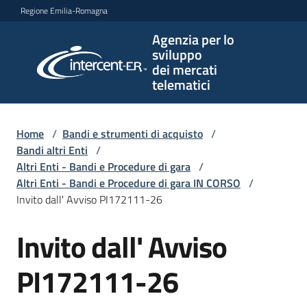
Vai al contenuto
Vai alla navigazione
Vai al footer
Regione Emilia-Romagna
Agenzia per lo
Agenzia
sviluppo
per lo
dei mercati
sviluppo
telematici
dei
mercati
telematici
Home
/
Bandi e strumenti di acquisto
/
Bandi altri Enti
/
Altri Enti - Bandi e Procedure di gara
/
Altri Enti - Bandi e Procedure di gara IN CORSO
/
L'Agenzia
Invito dall' Avviso PI172111-26
Invito dall' Avviso
Salta al contenuto
Bandi
e
PI172111-26
strumenti
di