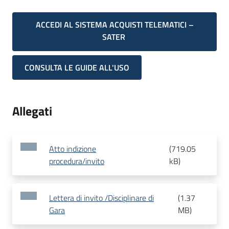
ACCEDI AL SISTEMA ACQUISTI TELEMATICI –
SATER
CONSULTA LE GUIDE ALL'USO
Allegati
Atto indizione
(
719.05
procedura/invito
kB
)
Lettera di invito /Disciplinare di
(
1.37
Gara
MB
)