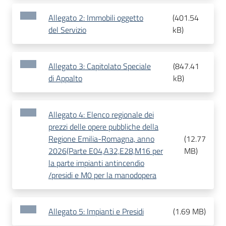
Allegato 2: Immobili oggetto
(
401.54
del Servizio
kB
)
Allegato 3: Capitolato Speciale
(
847.41
di Appalto
kB
)
Allegato 4: Elenco regionale dei
prezzi delle opere pubbliche della
Regione Emilia-Romagna, anno
(
12.77
2026(Parte E04,A32,E28,M16 per
MB
)
la parte impianti antincendio
/presidi e M0 per la manodopera
Allegato 5: Impianti e Presidi
(
1.69 MB
)