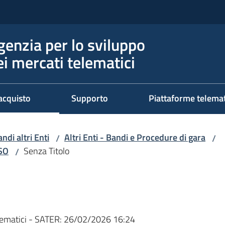
genzia per lo sviluppo
ei mercati telematici
acquisto
Supporto
Piattaforme telema
ndi altri Enti
Altri Enti - Bandi e Procedure di gara
/
/
RSO
Senza Titolo
/
ematici - SATER:
26/02/2026 16:24