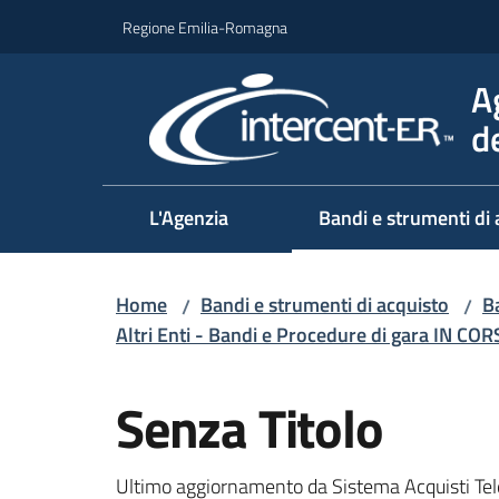
Vai al contenuto
Vai alla navigazione
Vai al footer
Regione Emilia-Romagna
A
d
L'Agenzia
Bandi e strumenti di 
Home
Bandi e strumenti di acquisto
Ba
/
/
Altri Enti - Bandi e Procedure di gara IN CO
Salta al contenuto
Senza Titolo
Ultimo aggiornamento da Sistema Acquisti Tel