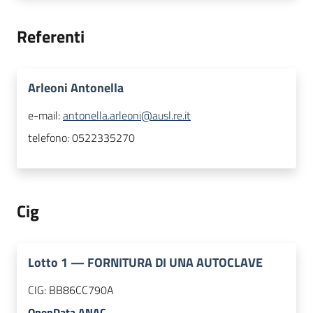
Referenti
Arleoni Antonella
e-mail:
antonella.arleoni@ausl.re.it
telefono:
0522335270
Cig
Lotto
1
—
FORNITURA DI UNA AUTOCLAVE
CIG:
BB86CC790A
OpenData ANAC