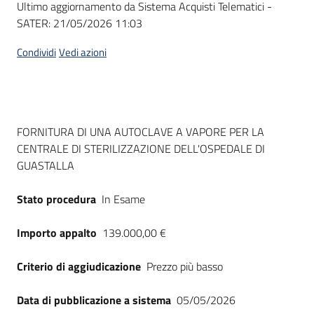
Ultimo aggiornamento da Sistema Acquisti Telematici -
acquisto
SATER:
21/05/2026 11:03
Condividi
Vedi azioni
Supporto
Piattaforme
Dati del bando
FORNITURA DI UNA AUTOCLAVE A VAPORE PER LA
telematiche
CENTRALE DI STERILIZZAZIONE DELL'OSPEDALE DI
GUASTALLA
Stato procedura
In Esame
Importo appalto
139.000,00 €
English
site
Criterio di aggiudicazione
Prezzo più basso
Data di pubblicazione a sistema
05/05/2026