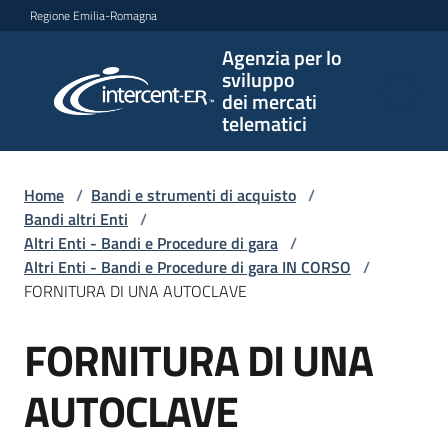
Vai al contenuto
Vai alla navigazione
Vai al footer
Regione Emilia-Romagna
Agenzia per lo
Agenzia
sviluppo
per lo
dei mercati
sviluppo
telematici
dei
mercati
telematici
Home
/
Bandi e strumenti di acquisto
/
Bandi altri Enti
/
Altri Enti - Bandi e Procedure di gara
/
Altri Enti - Bandi e Procedure di gara IN CORSO
/
L'Agenzia
FORNITURA DI UNA AUTOCLAVE
FORNITURA DI UNA
Salta al contenuto
Bandi
e
AUTOCLAVE
strumenti
di