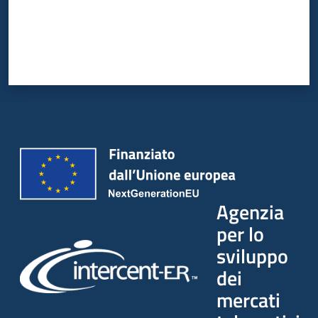
Agenzia
per lo
sviluppo
dei
mercati