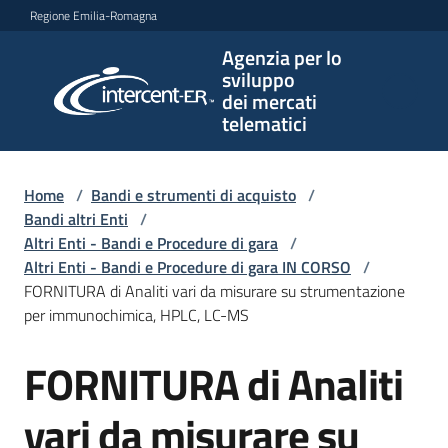
Vai al contenuto
Vai alla navigazione
Vai al footer
Regione Emilia-Romagna
Agenzia per lo
Agenzia
sviluppo
per lo
dei mercati
sviluppo
telematici
dei
mercati
telematici
Home
/
Bandi e strumenti di acquisto
/
Bandi altri Enti
/
Altri Enti - Bandi e Procedure di gara
/
Altri Enti - Bandi e Procedure di gara IN CORSO
/
L'Agenzia
FORNITURA di Analiti vari da misurare su strumentazione
per immunochimica, HPLC, LC-MS
FORNITURA di Analiti
Bandi
Salta al contenuto
e
strumenti
vari da misurare su
di