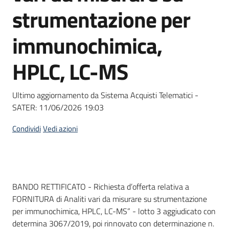
acquisto
strumentazione per
immunochimica,
Supporto
HPLC, LC-MS
Piattaforme
Ultimo aggiornamento da Sistema Acquisti Telematici -
telematiche
SATER:
11/06/2026 19:03
Condividi
Vedi azioni
English
Dati del bando
BANDO RETTIFICATO - Richiesta d’offerta relativa a
site
FORNITURA di Analiti vari da misurare su strumentazione
per immunochimica, HPLC, LC-MS” - lotto 3 aggiudicato con
determina 3067/2019, poi rinnovato con determinazione n.