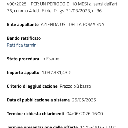
490/2025 - PER UN PERIODO DI 18 MESI ai sensi dell’art.
Seguici
76, comma 4 lett. B) del D.Lgs. 31/03/2023, n. 36
su
Ente appaltante
AZIENDA USL DELLA ROMAGNA
Bando rettificato
Rettifica termini
Stato procedura
In Esame
Importo appalto
1.037.331,43 €
Criterio di aggiudicazione
Prezzo più basso
Data di pubblicazione a sistema
25/05/2026
Termine richiesta chiarimenti
04/06/2026 16:00
Termine presentazione delle offerte
11/06/2026 12:00