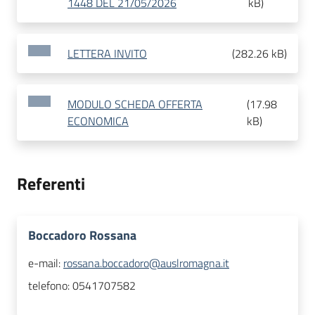
1448 DEL 21/05/2026
kB
)
LETTERA INVITO
(
282.26 kB
)
MODULO SCHEDA OFFERTA
(
17.98
ECONOMICA
kB
)
Referenti
Boccadoro Rossana
e-mail:
rossana.boccadoro@auslromagna.it
telefono:
0541707582