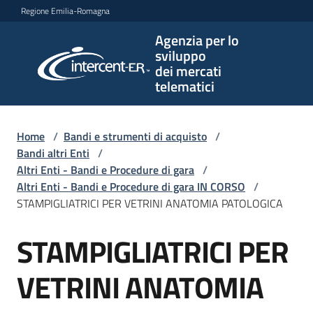
Vai al contenuto
Vai alla navigazione
Vai al footer
Regione Emilia-Romagna
Agenzia per lo
Agenzia
sviluppo
per lo
dei mercati
sviluppo
telematici
dei
mercati
telematici
Home
/
Bandi e strumenti di acquisto
/
Bandi altri Enti
/
Altri Enti - Bandi e Procedure di gara
/
Altri Enti - Bandi e Procedure di gara IN CORSO
/
L'Agenzia
STAMPIGLIATRICI PER VETRINI ANATOMIA PATOLOGICA
STAMPIGLIATRICI PER
Salta al contenuto
Bandi
e
VETRINI ANATOMIA
strumenti
di