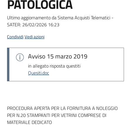
PATOLOGICA
acquisto
Ultimo aggiornamento da Sistema Acquisti Telematici -
SATER:
26/02/2026 16:23
Supporto
Condividi
Vedi azioni
Piattaforme
Avviso
15 marzo 2019
telematiche
in allegato risposta questiti
Quesiti.doc
English
Dati del bando
PROCEDURA APERTA PER LA FORNITURA A NOLEGGIO
site
PER N.20 STAMPANTI PER VETRINI COMPRESE DI
MATERIALE DEDICATO