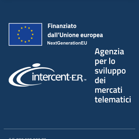
Agenzia
per lo
sviluppo
dei
mercati
telematici