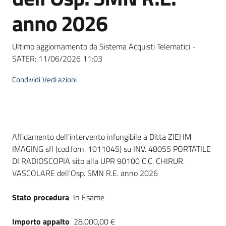
Seguici
anno 2026
su
Ultimo aggiornamento da Sistema Acquisti Telematici -
SATER:
11/06/2026 11:03
Condividi
Vedi azioni
Dati del bando
Affidamento dell'intervento infungibile a Ditta ZIEHM
IMAGING sfl (cod.forn. 1011045) su INV. 48055 PORTATILE
DI RADIOSCOPIA sito alla UPR 90100 C.C. CHIRUR.
VASCOLARE dell'Osp. SMN R.E. anno 2026
Stato procedura
In Esame
Importo appalto
28.000,00 €