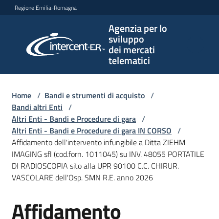
Vai al contenuto
Vai alla navigazione
Vai al footer
Regione Emilia-Romagna
Agenzia per lo
Agenzia
sviluppo
per lo
dei mercati
sviluppo
telematici
dei
mercati
telematici
Home
/
Bandi e strumenti di acquisto
/
Bandi altri Enti
/
Altri Enti - Bandi e Procedure di gara
/
Altri Enti - Bandi e Procedure di gara IN CORSO
/
L'Agenzia
Affidamento dell'intervento infungibile a Ditta ZIEHM
IMAGING sfl (cod.forn. 1011045) su INV. 48055 PORTATILE
DI RADIOSCOPIA sito alla UPR 90100 C.C. CHIRUR.
VASCOLARE dell'Osp. SMN R.E. anno 2026
Bandi
e
Affidamento
strumenti
Salta al contenuto
di