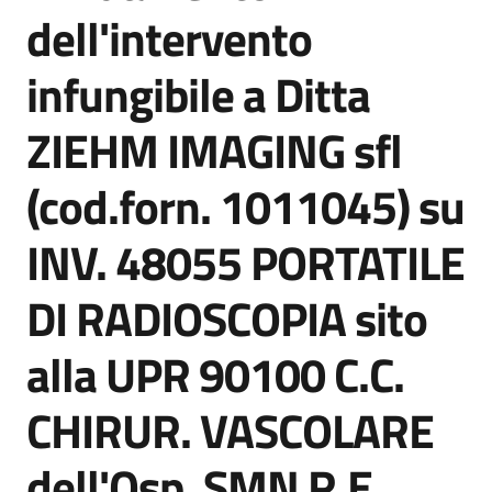
acquisto
dell'intervento
infungibile a Ditta
Supporto
ZIEHM IMAGING sfl
(cod.forn. 1011045) su
Piattaforme
telematiche
INV. 48055 PORTATILE
DI RADIOSCOPIA sito
alla UPR 90100 C.C.
English
CHIRUR. VASCOLARE
site
dell'Osp. SMN R.E.