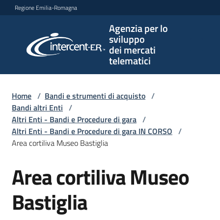
Vai al contenuto
Vai alla navigazione
Vai al footer
Regione Emilia-Romagna
Agenzia per lo
Agenzia
sviluppo
per lo
dei mercati
sviluppo
telematici
dei
mercati
telematici
Home
/
Bandi e strumenti di acquisto
/
Bandi altri Enti
/
Altri Enti - Bandi e Procedure di gara
/
Altri Enti - Bandi e Procedure di gara IN CORSO
/
L'Agenzia
Area cortiliva Museo Bastiglia
Area cortiliva Museo
Salta al contenuto
Bandi
e
Bastiglia
strumenti
di