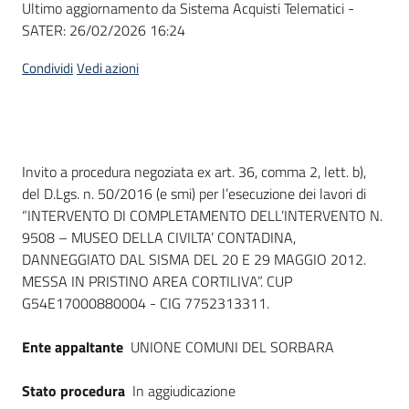
Ultimo aggiornamento da Sistema Acquisti Telematici -
acquisto
SATER:
26/02/2026 16:24
Condividi
Vedi azioni
Supporto
Piattaforme
Dati del bando
Invito a procedura negoziata ex art. 36, comma 2, lett. b),
telematiche
del D.Lgs. n. 50/2016 (e smi) per l’esecuzione dei lavori di
“INTERVENTO DI COMPLETAMENTO DELL’INTERVENTO N.
9508 – MUSEO DELLA CIVILTA’ CONTADINA,
DANNEGGIATO DAL SISMA DEL 20 E 29 MAGGIO 2012.
MESSA IN PRISTINO AREA CORTILIVA”. CUP
G54E17000880004 - CIG 7752313311.
English
site
Ente appaltante
UNIONE COMUNI DEL SORBARA
Stato procedura
In aggiudicazione