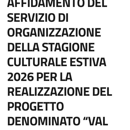
AFFIDAMENTO DEL
acquisto
SERVIZIO DI
ORGANIZZAZIONE
Supporto
DELLA STAGIONE
Piattaforme
CULTURALE ESTIVA
telematiche
2026 PER LA
REALIZZAZIONE DEL
PROGETTO
English
site
DENOMINATO “VAL