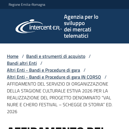
Vai al contenuto
Vai alla navigazione
Vai al footer
Regione Emilia-Romagna
Agenzia per lo
Agenzia
sviluppo
per lo
dei mercati
sviluppo
telematici
dei
mercati
telematici
Home
/
Bandi e strumenti di acquisto
/
Bandi altri Enti
/
Altri Enti - Bandi e Procedure di gara
/
Altri Enti - Bandi e Procedure di gara IN CORSO
/
L'Agenzia
AFFIDAMENTO DEL SERVIZIO DI ORGANIZZAZIONE
DELLA STAGIONE CULTURALE ESTIVA 2026 PER LA
REALIZZAZIONE DEL PROGETTO DENOMINATO “VAL
NURE E CHERO FESTIVAL – SCHEGGE DI STORIA” ED.
Bandi
2026
e
strumenti
di
Salta al contenuto