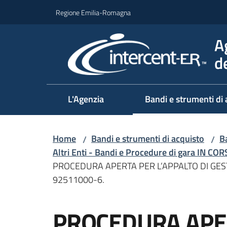
Vai al contenuto
Vai alla navigazione
Vai al footer
Regione Emilia-Romagna
A
d
L'Agenzia
Bandi e strumenti di 
Home
Bandi e strumenti di acquisto
Ba
/
/
Altri Enti - Bandi e Procedure di gara IN CO
PROCEDURA APERTA PER L’APPALTO DI GESTI
92511000-6.
Salta al contenuto
PROCEDURA APER