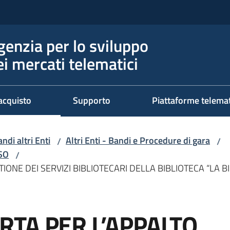
genzia per lo sviluppo
ei mercati telematici
acquisto
Supporto
Piattaforme telema
ndi altri Enti
Altri Enti - Bandi e Procedure di gara
/
/
RSO
/
ONE DEI SERVIZI BIBLIOTECARI DELLA BIBLIOTECA “LA B
TA PER L’APPALTO