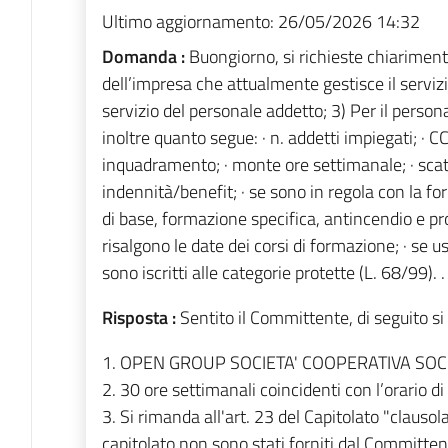
Ultimo aggiornamento:
26/05/2026 14:32
Domanda :
Buongiorno, si richieste chiariment
dell’impresa che attualmente gestisce il serviz
servizio del personale addetto; 3) Per il person
inoltre quanto segue: · n. addetti impiegati; · CCN
inquadramento; · monte ore settimanale; · scatti
indennità/benefit; · se sono in regola con la f
di base, formazione specifica, antincendio e pr
risalgono le date dei corsi di formazione; · se 
sono iscritti alle categorie protette (L. 68/99)
Risposta :
Sentito il Committente, di seguito si 
1. OPEN GROUP SOCIETA' COOPERATIVA SOCIA
2. 30 ore settimanali coincidenti con l’orario di
3. Si rimanda all'art. 23 del Capitolato "clausola 
capitolato non sono stati forniti dal Committen