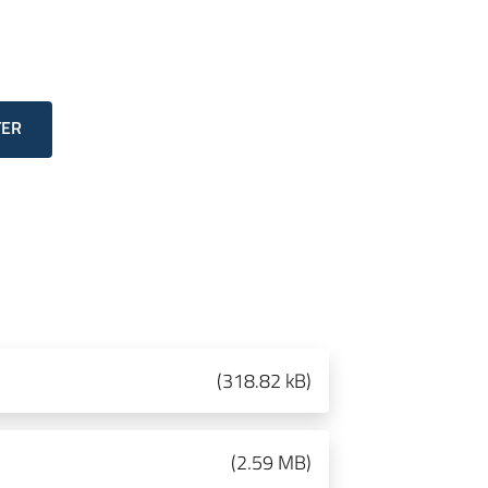
TER
(
318.82 kB
)
(
2.59 MB
)