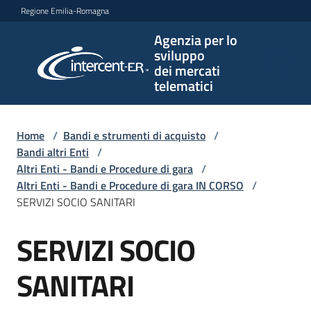
Vai al contenuto
Vai alla navigazione
Vai al footer
Regione Emilia-Romagna
Agenzia per lo
Agenzia
sviluppo
per lo
dei mercati
sviluppo
telematici
dei
mercati
telematici
Home
/
Bandi e strumenti di acquisto
/
Bandi altri Enti
/
Altri Enti - Bandi e Procedure di gara
/
Altri Enti - Bandi e Procedure di gara IN CORSO
/
L'Agenzia
SERVIZI SOCIO SANITARI
SERVIZI SOCIO
Salta al contenuto
Bandi
e
SANITARI
strumenti
di