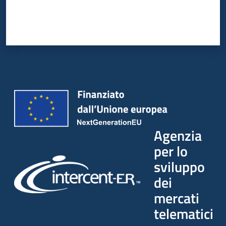
Agenzia
per lo
sviluppo
dei
mercati
telematici