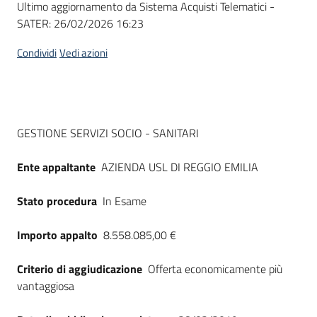
Ultimo aggiornamento da Sistema Acquisti Telematici -
acquisto
SATER:
26/02/2026 16:23
Condividi
Vedi azioni
Supporto
Piattaforme
Dati del bando
GESTIONE SERVIZI SOCIO - SANITARI
telematiche
Ente appaltante
AZIENDA USL DI REGGIO EMILIA
Stato procedura
In Esame
Importo appalto
8.558.085,00 €
English
site
Criterio di aggiudicazione
Offerta economicamente più
vantaggiosa