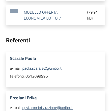
MODELLO OFFERTA
(
79.94
ECONOMICA LOTTO 7
kB
)
Referenti
Scarale Paola
e-mail:
paola.scarale2@unibo.it
telefono:
0512099996
Ercolani Erika
e-mail:
quvi.amministrazione@unibo.it