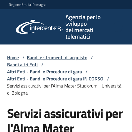
Vai al contenuto
Vai alla navigazione
Vai al footer
Regione Emilia-Romagna
Agenzia per lo
Agenzia
sviluppo
per lo
dei mercati
sviluppo
telematici
dei
mercati
telematici
Home
/
Bandi e strumenti di acquisto
/
Bandi altri Enti
/
Altri Enti - Bandi e Procedure di gara
/
Altri Enti - Bandi e Procedure di gara IN CORSO
/
L'Agenzia
Servizi assicurativi per l'Alma Mater Studiorum - Università
di Bologna
Servizi assicurativi per
Bandi
Salta al contenuto
e
strumenti
l'Alma Mater
di