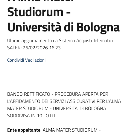
acquisto
Studiorum -
Università di Bologna
Supporto
Ultimo aggiornamento da Sistema Acquisti Telematici -
SATER:
26/02/2026 16:23
Piattaforme
telematiche
Condividi
Vedi azioni
Dati del bando
BANDO RETTIFICATO - PROCEDURA APERTA PER
L'AFFIDAMENTO DEI SERVIZI ASSICURATIVI PER L'ALMA
English
MATER STUDIORUM - UNIVERSITA' DI BOLOGNA
site
SODDIVISA IN 10 LOTTI
Ente appaltante
ALMA MATER STUDIORUM -