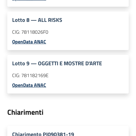
Lotto
8
—
ALL RISKS
CIG:
78118026F0
OpenData ANAC
Lotto
9
—
OGGETTI E MOSTRE D'ARTE
CIG:
781182169E
OpenData ANAC
Chiarimenti
Chiarimento PI090381-19