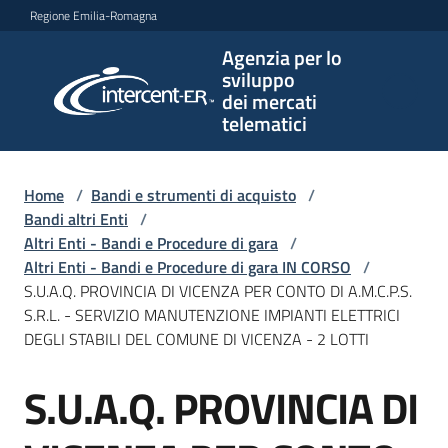
Vai al contenuto
Vai alla navigazione
Vai al footer
Regione Emilia-Romagna
Agenzia per lo
Agenzia
sviluppo
per lo
dei mercati
sviluppo
telematici
dei
mercati
telematici
Home
/
Bandi e strumenti di acquisto
/
Bandi altri Enti
/
Altri Enti - Bandi e Procedure di gara
/
Altri Enti - Bandi e Procedure di gara IN CORSO
/
L'Agenzia
S.U.A.Q. PROVINCIA DI VICENZA PER CONTO DI A.M.C.P.S.
S.R.L. - SERVIZIO MANUTENZIONE IMPIANTI ELETTRICI
DEGLI STABILI DEL COMUNE DI VICENZA - 2 LOTTI
Bandi
S.U.A.Q. PROVINCIA DI
e
Salta al contenuto
strumenti
di