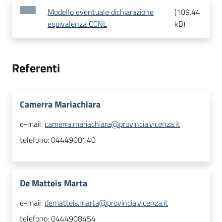
Modello eventuale dichiarazione
(
109.44
equivalenza CCNL
kB
)
Referenti
Camerra Mariachiara
e-mail:
camerra.mariachiara@provincia.vicenza.it
telefono:
0444908140
De Matteis Marta
e-mail:
dematteis.marta@provincia.vicenza.it
telefono:
0444908454