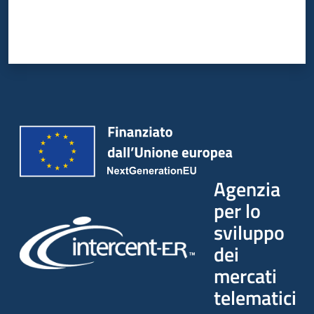
Agenzia
per lo
sviluppo
dei
mercati
telematici