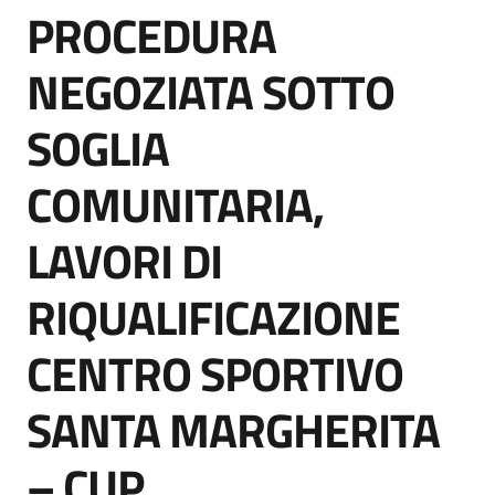
PROCEDURA
acquisto
Salta al contenuto
NEGOZIATA SOTTO
Supporto
SOGLIA
COMUNITARIA,
Piattaforme
telematiche
LAVORI DI
RIQUALIFICAZIONE
CENTRO SPORTIVO
English
SANTA MARGHERITA
site
– CUP