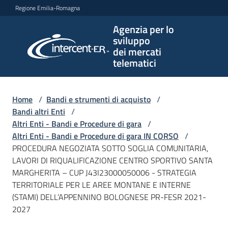
Vai al contenuto
Vai alla navigazione
Vai al footer
Regione Emilia-Romagna
Agenzia per lo
Agenzia
sviluppo
per lo
dei mercati
sviluppo
telematici
dei
mercati
telematici
Home
/
Bandi e strumenti di acquisto
/
Bandi altri Enti
/
Altri Enti - Bandi e Procedure di gara
/
Altri Enti - Bandi e Procedure di gara IN CORSO
/
L'Agenzia
PROCEDURA NEGOZIATA SOTTO SOGLIA COMUNITARIA,
LAVORI DI RIQUALIFICAZIONE CENTRO SPORTIVO SANTA
MARGHERITA – CUP J43I23000050006 - STRATEGIA
TERRITORIALE PER LE AREE MONTANE E INTERNE
Bandi
(STAMI) DELL’APPENNINO BOLOGNESE PR-FESR 2021-
e
2027
strumenti
di