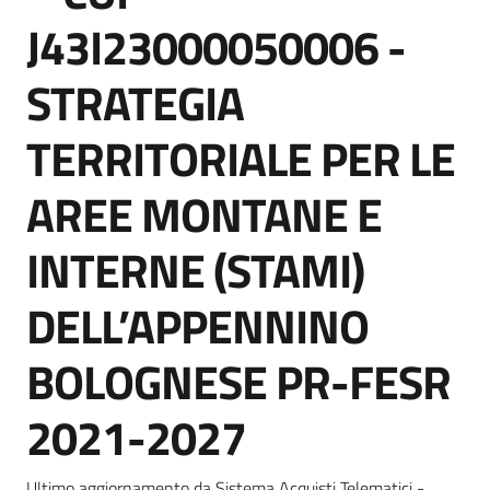
Seguici
J43I23000050006 -
su
STRATEGIA
TERRITORIALE PER LE
AREE MONTANE E
INTERNE (STAMI)
DELL’APPENNINO
BOLOGNESE PR-FESR
2021-2027
Ultimo aggiornamento da Sistema Acquisti Telematici -