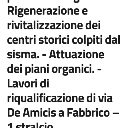
acquisto
Rigenerazione e
rivitalizzazione dei
Supporto
centri storici colpiti dal
sisma. - Attuazione
Piattaforme
telematiche
dei piani organici. -
Lavori di
riqualificazione di via
English
De Amicis a Fabbrico –
site
1 stralcio