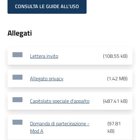
CONSULTA LE GUIDE ALL'USO
Allegati
Lettera invito
(
108.55 kB
)
Allegato privacy
(
1.42 MB
)
Capitolato speciale d'appalto
(
487.41 kB
)
Domanda di partecipazione -
(
97.81
Mod A
kB
)