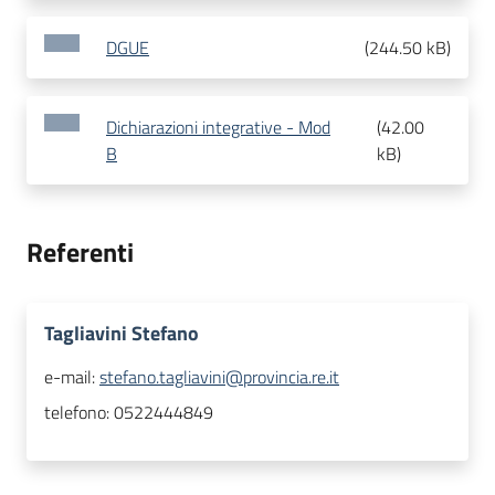
DGUE
(
244.50 kB
)
Dichiarazioni integrative - Mod
(
42.00
B
kB
)
Referenti
Tagliavini Stefano
e-mail:
stefano.tagliavini@provincia.re.it
telefono:
0522444849