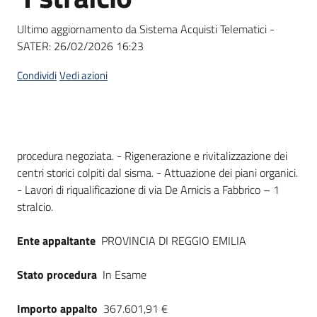
Seguici
su
Ultimo aggiornamento da Sistema Acquisti Telematici -
SATER:
26/02/2026 16:23
Condividi
Vedi azioni
Dati del bando
procedura negoziata. - Rigenerazione e rivitalizzazione dei
centri storici colpiti dal sisma. - Attuazione dei piani organici.
- Lavori di riqualificazione di via De Amicis a Fabbrico – 1
stralcio.
Ente appaltante
PROVINCIA DI REGGIO EMILIA
Stato procedura
In Esame
Importo appalto
367.601,91 €