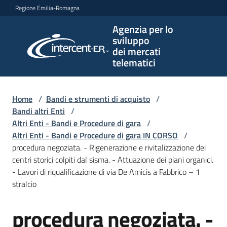
Vai al contenuto
Vai alla navigazione
Vai al footer
Regione Emilia-Romagna
Agenzia per lo
Agenzia
sviluppo
per lo
dei mercati
sviluppo
telematici
dei
mercati
telematici
Home
/
Bandi e strumenti di acquisto
/
Bandi altri Enti
/
Altri Enti - Bandi e Procedure di gara
/
Altri Enti - Bandi e Procedure di gara IN CORSO
/
L'Agenzia
procedura negoziata. - Rigenerazione e rivitalizzazione dei
centri storici colpiti dal sisma. - Attuazione dei piani organici.
- Lavori di riqualificazione di via De Amicis a Fabbrico – 1
stralcio
Bandi
e
procedura negoziata. -
strumenti
Salta al contenuto
di