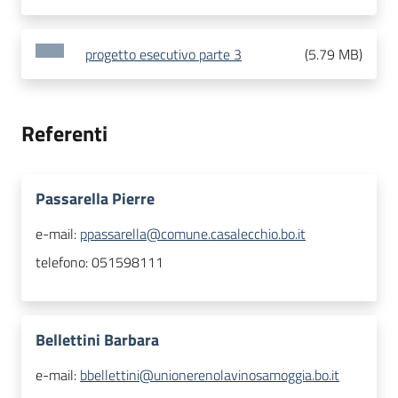
progetto esecutivo parte 3
(
5.79 MB
)
Referenti
Passarella Pierre
e-mail:
ppassarella@comune.casalecchio.bo.it
telefono:
051598111
Bellettini Barbara
e-mail:
bbellettini@unionerenolavinosamoggia.bo.it