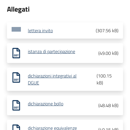
Allegati
lettera invito
(
307.56 kB
)
istanza di partecipazione
(
49.00 kB
)
dichiarazioni integrativi al
(
100.15
DGUE
kB
)
dichiarazione bollo
(
48.48 kB
)
dichiarazione equivalenze
(
40.15 kB
)