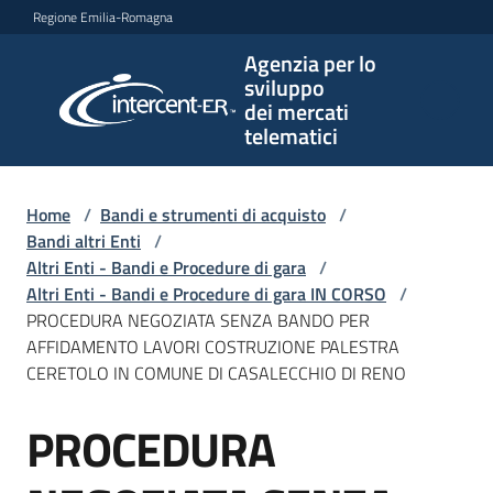
Vai al contenuto
Vai alla navigazione
Vai al footer
Regione Emilia-Romagna
Agenzia per lo
Agenzia
sviluppo
per lo
dei mercati
sviluppo
telematici
dei
mercati
telematici
Home
/
Bandi e strumenti di acquisto
/
Bandi altri Enti
/
Altri Enti - Bandi e Procedure di gara
/
Altri Enti - Bandi e Procedure di gara IN CORSO
/
L'Agenzia
PROCEDURA NEGOZIATA SENZA BANDO PER
AFFIDAMENTO LAVORI COSTRUZIONE PALESTRA
CERETOLO IN COMUNE DI CASALECCHIO DI RENO
Bandi
PROCEDURA
e
Salta al contenuto
strumenti
di