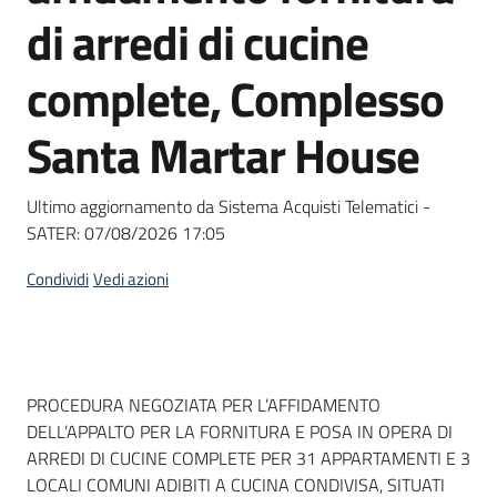
acquisto
di arredi di cucine
complete, Complesso
Supporto
Santa Martar House
Piattaforme
Ultimo aggiornamento da Sistema Acquisti Telematici -
telematiche
SATER:
07/08/2026 17:05
Condividi
Vedi azioni
English
Dati del bando
PROCEDURA NEGOZIATA PER L’AFFIDAMENTO
site
DELL’APPALTO PER LA FORNITURA E POSA IN OPERA DI
ARREDI DI CUCINE COMPLETE PER 31 APPARTAMENTI E 3
LOCALI COMUNI ADIBITI A CUCINA CONDIVISA, SITUATI