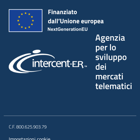
Agenzia
per lo
sviluppo
dei
mercati
telematici
C.F. 800.625.903.79
Impostazioni cookie