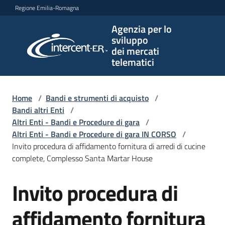
Vai al contenuto
Vai alla navigazione
Vai al footer
Regione Emilia-Romagna
Agenzia per lo
Agenzia
sviluppo
per lo
dei mercati
sviluppo
telematici
dei
mercati
telematici
Home
/
Bandi e strumenti di acquisto
/
Bandi altri Enti
/
Altri Enti - Bandi e Procedure di gara
/
Altri Enti - Bandi e Procedure di gara IN CORSO
/
L'Agenzia
Invito procedura di affidamento fornitura di arredi di cucine
complete, Complesso Santa Martar House
Invito procedura di
Bandi
Salta al contenuto
e
strumenti
affidamento fornitura
di