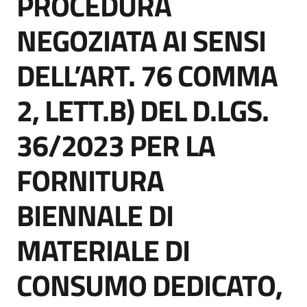
PROCEDURA
acquisto
NEGOZIATA AI SENSI
DELL’ART. 76 COMMA
Supporto
2, LETT.B) DEL D.LGS.
Piattaforme
36/2023 PER LA
telematiche
FORNITURA
BIENNALE DI
MATERIALE DI
English
site
CONSUMO DEDICATO,