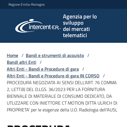
Vai al contenuto
Vai alla navigazione
Vai al footer
Regione Emilia-Romagna
Agenzia per lo
Agenzia
sviluppo
per lo
dei mercati
sviluppo
telematici
dei
mercati
telematici
Home
/
Bandi e strumenti di acquisto
/
Bandi altri Enti
/
Altri Enti - Bandi e Procedure di gara
/
Altri Enti - Bandi e Procedure di gara IN CORSO
/
L'Agenzia
PROCEDURA NEGOZIATA AI SENSI DELL’ART. 76 COMMA
2, LETT.B) DEL D.LGS. 36/2023 PER LA FORNITURA
BIENNALE DI MATERIALE DI CONSUMO DEDICATO, DA
UTLIZZARE CON INIETTORE CT MOTION DITTA ULRICH DI
Bandi
PROPRIETA’ per le esigenze della U.O. Radiologia dell'AUSL
e
strumenti
di
Salta al contenuto