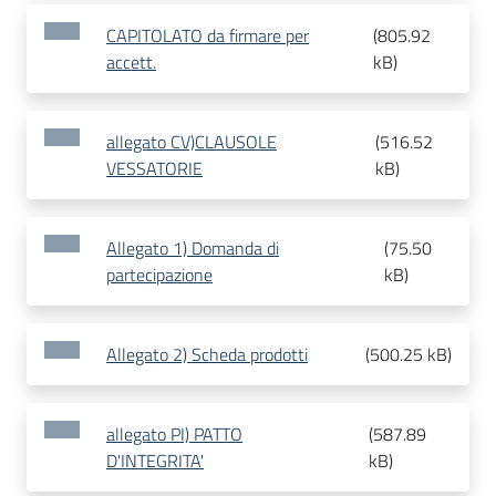
CAPITOLATO da firmare per
(
805.92
accett.
kB
)
allegato CV)CLAUSOLE
(
516.52
VESSATORIE
kB
)
Allegato 1) Domanda di
(
75.50
partecipazione
kB
)
Allegato 2) Scheda prodotti
(
500.25 kB
)
allegato PI) PATTO
(
587.89
D'INTEGRITA'
kB
)