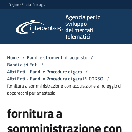
Vai al contenuto
Vai alla navigazione
Vai al footer
Regione Emilia-Romagna
Agenzia per lo
Agenzia
sviluppo
per lo
dei mercati
sviluppo
telematici
dei
mercati
telematici
Home
/
Bandi e strumenti di acquisto
/
Bandi altri Enti
/
Altri Enti - Bandi e Procedure di gara
/
Altri Enti - Bandi e Procedure di gara IN CORSO
/
L'Agenzia
fornitura a somministrazione con acquisizione a noleggio di
apparecchi per anestesia
fornitura a
Bandi
Salta al contenuto
e
strumenti
somministrazione con
di