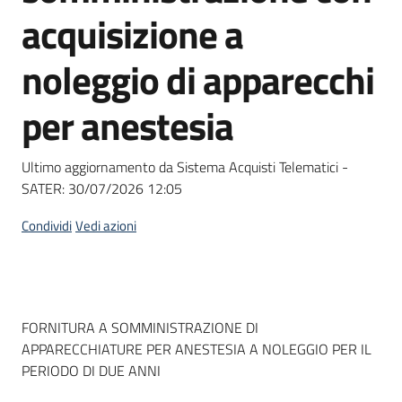
acquisto
acquisizione a
noleggio di apparecchi
Supporto
per anestesia
Piattaforme
Ultimo aggiornamento da Sistema Acquisti Telematici -
telematiche
SATER:
30/07/2026 12:05
Condividi
Vedi azioni
English
Dati del bando
FORNITURA A SOMMINISTRAZIONE DI
site
APPARECCHIATURE PER ANESTESIA A NOLEGGIO PER IL
PERIODO DI DUE ANNI