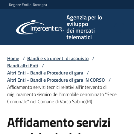
Vai al contenuto
Vai alla navigazione
Vai al footer
Regione Emilia-Romagna
Agenzia per lo
Agenzia
sviluppo
per lo
dei mercati
sviluppo
telematici
dei
mercati
telematici
Home
/
Bandi e strumenti di acquisto
/
Bandi altri Enti
/
Altri Enti - Bandi e Procedure di gara
/
Altri Enti - Bandi e Procedure di gara IN CORSO
/
L'Agenzia
Affidamento servizi tecnici relativi all'intervento di
miglioramento sismico dell'immobile denominato "Sede
Comunale" nel Comune di Varco Sabino(RI)
Bandi
Affidamento servizi
e
Salta al contenuto
strumenti
di