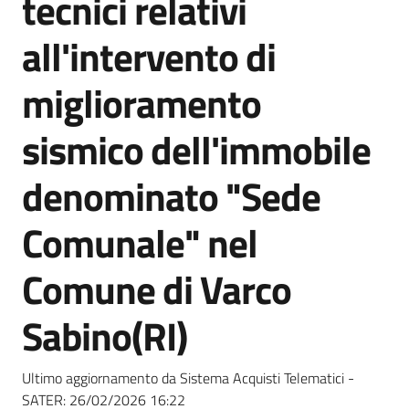
tecnici relativi
acquisto
all'intervento di
Supporto
miglioramento
sismico dell'immobile
Piattaforme
denominato "Sede
telematiche
Comunale" nel
Comune di Varco
Sabino(RI)
English
site
Ultimo aggiornamento da Sistema Acquisti Telematici -
SATER:
26/02/2026 16:22