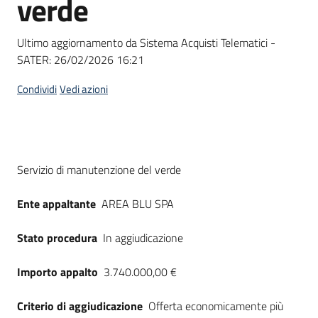
verde
acquisto
Ultimo aggiornamento da Sistema Acquisti Telematici -
SATER:
26/02/2026 16:21
Supporto
Condividi
Vedi azioni
Piattaforme
telematiche
Dati del bando
Servizio di manutenzione del verde
Ente appaltante
AREA BLU SPA
Stato procedura
In aggiudicazione
English
site
Importo appalto
3.740.000,00 €
Criterio di aggiudicazione
Offerta economicamente più