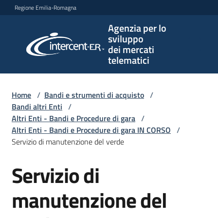
Vai al contenuto
Vai alla navigazione
Vai al footer
Regione Emilia-Romagna
Agenzia per lo
Agenzia
sviluppo
per lo
dei mercati
sviluppo
telematici
dei
mercati
telematici
Home
/
Bandi e strumenti di acquisto
/
Bandi altri Enti
/
Altri Enti - Bandi e Procedure di gara
/
Altri Enti - Bandi e Procedure di gara IN CORSO
/
L'Agenzia
Servizio di manutenzione del verde
Servizio di
Salta al contenuto
Bandi
e
manutenzione del
strumenti
di