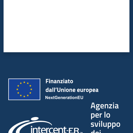
Agenzia
per lo
sviluppo
dei