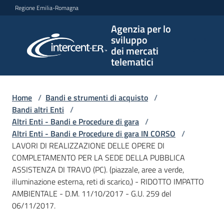
Vai al contenuto
Vai alla navigazione
Vai al footer
Regione Emilia-Romagna
Agenzia per lo
Agenzia
sviluppo
per lo
dei mercati
sviluppo
telematici
dei
mercati
telematici
Home
/
Bandi e strumenti di acquisto
/
Bandi altri Enti
/
Altri Enti - Bandi e Procedure di gara
/
Altri Enti - Bandi e Procedure di gara IN CORSO
/
L'Agenzia
LAVORI DI REALIZZAZIONE DELLE OPERE DI
COMPLETAMENTO PER LA SEDE DELLA PUBBLICA
ASSISTENZA DI TRAVO (PC). (piazzale, aree a verde,
illuminazione esterna, reti di scarico,) - RIDOTTO IMPATTO
Bandi
AMBIENTALE - D.M. 11/10/2017 - G.U. 259 del
e
06/11/2017.
strumenti
di