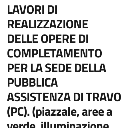
LAVORI DI
acquisto
Salta al contenuto
REALIZZAZIONE
Supporto
DELLE OPERE DI
COMPLETAMENTO
Piattaforme
telematiche
PER LA SEDE DELLA
PUBBLICA
ASSISTENZA DI TRAVO
English
(PC). (piazzale, aree a
site
verde, illuminazione