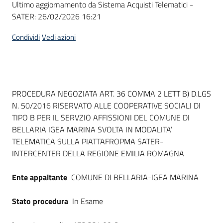
Ultimo aggiornamento da Sistema Acquisti Telematici -
acquisto
SATER:
26/02/2026 16:21
Condividi
Vedi azioni
Supporto
Piattaforme
Dati del bando
PROCEDURA NEGOZIATA ART. 36 COMMA 2 LETT B) D.LGS
telematiche
N. 50/2016 RISERVATO ALLE COOPERATIVE SOCIALI DI
TIPO B PER IL SERVZIO AFFISSIONI DEL COMUNE DI
BELLARIA IGEA MARINA SVOLTA IN MODALITA’
TELEMATICA SULLA PIATTAFROPMA SATER-
INTERCENTER DELLA REGIONE EMILIA ROMAGNA
English
Ente appaltante
COMUNE DI BELLARIA-IGEA MARINA
site
Stato procedura
In Esame