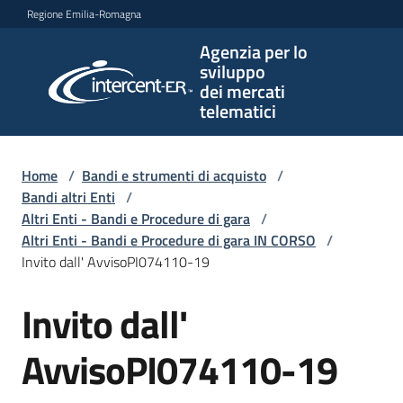
Vai al contenuto
Vai alla navigazione
Vai al footer
Regione Emilia-Romagna
Agenzia per lo
Agenzia
sviluppo
per lo
dei mercati
sviluppo
telematici
dei
mercati
telematici
Home
/
Bandi e strumenti di acquisto
/
Bandi altri Enti
/
Altri Enti - Bandi e Procedure di gara
/
Altri Enti - Bandi e Procedure di gara IN CORSO
/
L'Agenzia
Invito dall' AvvisoPI074110-19
Invito dall'
Salta al contenuto
Bandi
e
AvvisoPI074110-19
strumenti
di