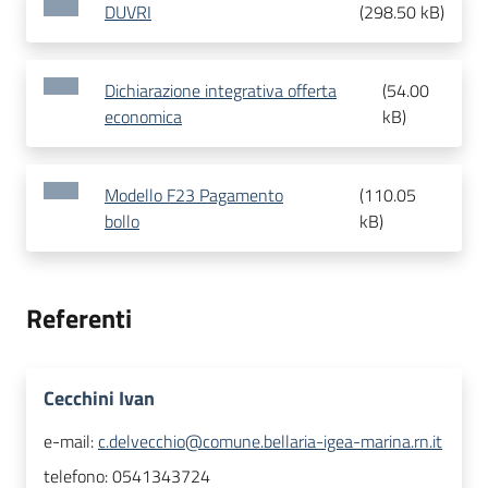
DUVRI
(
298.50 kB
)
Dichiarazione integrativa offerta
(
54.00
economica
kB
)
Modello F23 Pagamento
(
110.05
bollo
kB
)
Referenti
Cecchini Ivan
e-mail:
c.delvecchio@comune.bellaria-igea-marina.rn.it
telefono:
0541343724